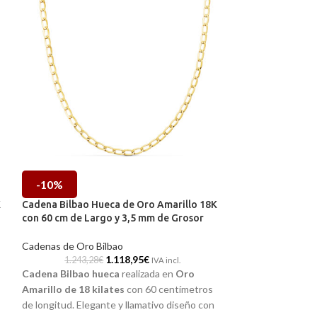
-10%
-10%
K
Cadena Bilbao Hueca de Oro Amarillo 18K
Cadena Bilbao M
con 60 cm de Largo y 3,5 mm de Grosor
con 40 cm de Lar
Cadenas de Oro Bilbao
Cadenas de Oro B
1.118,95
€
1.243,28
€
412,40
IVA incl.
Cadena Bilbao hueca
realizada en
Oro
Elegante y aparen
Amarillo de 18 kilates
con 60 centímetros
en el tiempo. Cad
de longitud. Elegante y llamativo diseño con
Amarillo de 18 ki