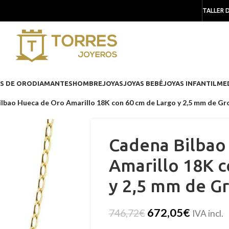
TALLER 
S DE ORO
DIAMANTES
HOMBRE
JOYAS
JOYAS BEBÉ
JOYAS INFANTIL
ME
lbao Hueca de Oro Amarillo 18K con 60 cm de Largo y 2,5 mm de Gr
Cadena Bilbao
Amarillo 18K c
y 2,5 mm de G
672,05
€
746,72
€
IVA incl.