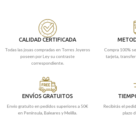
en el tiempo.
llamativo diseño con 
ideada para llevar si
Puedes encontrarlas en nuestras tiendas
convierte en perfect
de Málaga, o comprarla online y te la
medalla, cruz o colga
enviamos a casa.
Puedes encontrarla
de Málaga, o comprar
CALIDAD CERTIFICADA
METOD
enviamos a casa.
Todas las joyas compradas en Torres Joyeros
Compra 100% se
poseen por Ley su contraste
tarjeta, transfe
correspondiente.
ENVÍOS GRATUITOS
TIEMP
Envío gratuito en pedidos superiores a 50€
Recibirás el pedi
en Península, Baleares y Melilla.
plazo d