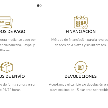
preferencia en el tiempo,
preferencia en el tiempo, perfecto para
empre contigo, que se
combinar con una medalla, cruz o colgante.
a para combinar con una
Puedes encontrarla en nuestras tiendas
nte.
de Málaga, o comprarla online y te la
 en nuestras tiendas
enviamos a casa.
la online y te la
OS DE PAGO
FINANCIACIÓN
gura mediante pago por
Método de financiación para la joya q
rencia bancaria, Paypal y
desees en 3 plazos y sin intereses.
Klarna.
OS DE ENVÍO
DEVOLUCIONES
do de forma segura en un
Aceptamos el cambio y/o devolución en
e 24/72 horas.
plazo máximo de 15 días tras ser recibi