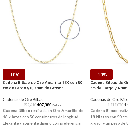
-10%
-10%
Cadena Bilbao de Oro Amarillo 18K con 50
Cadena Bilbao de Or
cm de Largo y 0,9 mm de Grosor
cm de Largo y 4 mm
Cadenas de Oro Bilbao
Cadenas de Oro Bilb
407,38
€
1.
452,64
€
1.717,07
€
IVA incl.
Cadena Bilbao
realizada en
Oro Amarillo de
Cadena Bilbao
reali
18 kilates
con 50 centímetros de longitud.
18 kilates
con 50 cm 
Elegante y aparente diseño con preferencia
grosor y un peso de 8