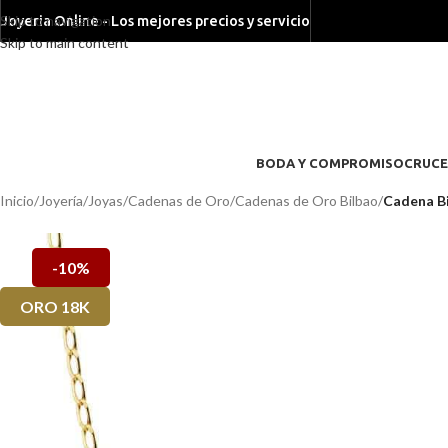
Skip to navigation
Joyeria Online - Los mejores precios y servicio
Skip to main content
BODA Y COMPROMISO
CRUCE
Inicio
/
Joyería
/
Joyas
/
Cadenas de Oro
/
Cadenas de Oro Bilbao
/
Cadena Bi
-10%
ORO 18K