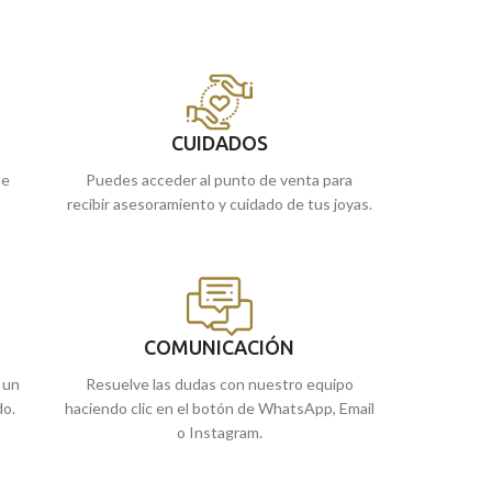
preferencia en el tiempo, perfecto para
longitud y 1,5 mm
combinar con una medalla, cruz o colgante.
terminacion brillo.
Puedes encontrarla en nuestras tiendas
Puedes encontrar
de Málaga, o comprarla online y te la
de
Málaga
, o si 
enviamos a casa.
enviamos a casa.
CUIDADOS
ue
Puedes acceder al punto de venta para
recibir asesoramiento y cuidado de tus joyas.
COMUNICACIÓN
 un
Resuelve las dudas con nuestro equipo
do.
haciendo clic en el botón de WhatsApp, Email
o Instagram.