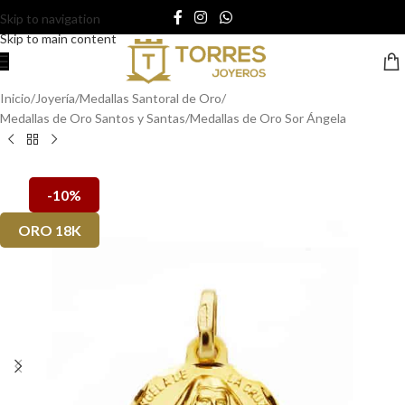
Skip to navigation
Skip to main content
Inicio
/
Joyería
/
Medallas Santoral de Oro
/
Medallas de Oro Santos y Santas
/
Medallas de Oro Sor Ángela
-10%
ORO 18K