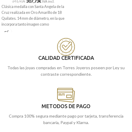
307,73
€
341,92
€
IVA incl.
Clásica medalla con Santa Angela de la
Cruz realizada en Oro Amarillo de 18
Quilates. 14 mm de diámetro, en la que
incorpora tanto imagen como
inscripción a relieve y en terminación
brillo. Estupenda pieza de joyería para
que allá lleves allá donde vayas,
acompañada por sencillas tallas
laterales que la convierten en una joya
CALIDAD CERTIFICADA
única.
Todas las joyas compradas en Torres Joyeros poseen por Ley su
Recógela
en nuestras tiendas de
contraste correspondiente.
Málaga
cómprala
y Melilla, o
online y te la llevamos a casa.
METODOS DE PAGO
Compra 100% segura mediante pago por tarjeta, transferencia
bancaria, Paypal y Klarna.