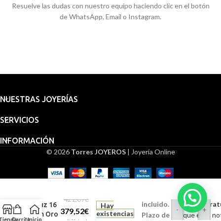
Resuelve las dudas con nuestro equipo haciendo clic en el botón
de WhatsApp, Email o Instagram.
NUESTRAS JOYERÍAS
SERVICIOS
INFORMACIÓN
© 2026
Torres JOYEROS
| Joyería Online
Medalla
Embalaje
Santa
para
Angela
regalo
de la
421,69
€
incluido.
Grabado (Gratui
Cruz 16
Hay
-
+
379,52
€
existencias
mm Oro
Plazo de
Indique en la no
Tienda
Carrito
Inicio