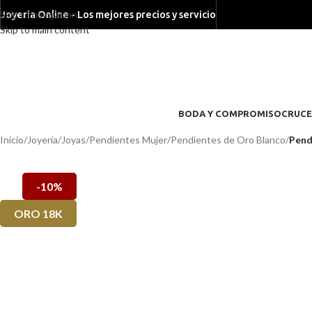
Skip to navigation
Joyeria Online - Los mejores precios y servicio
Skip to main content
BODA Y COMPROMISO
CRUCE
Inicio
/
Joyería
/
Joyas
/
Pendientes Mujer
/
Pendientes de Oro Blanco
/
Pend
-10%
ORO 18K