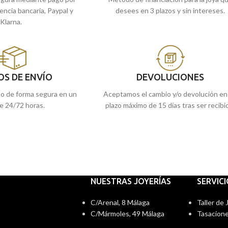
rencia bancaria, Paypal y
desees en 3 plazos y sin intereses.
Klarna.
OS DE ENVÍO
DEVOLUCIONES
do de forma segura en un
Aceptamos el cambio y/o devolución en
e 24/72 horas.
plazo máximo de 15 días tras ser recibi
NUESTRAS JOYERÍAS
SERVIC
C/Arenal, 8 Málaga
Taller de
C/Mármoles, 49 Málaga
Tasacione