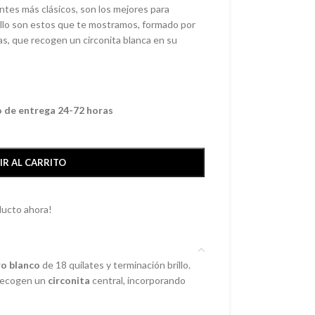
tes más clásicos, son los mejores para
 ello son estos que te mostramos, formado por
s, que recogen un circonita blanca en su
o de entrega 24-72 horas
IR AL CARRITO
ducto ahora!
o blanco
de 18 quilates y terminación brillo.
 recogen un
circonita
central, incorporando