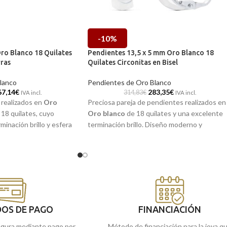
-10%
ro Blanco 18 Quilates
Pendientes 13,5 x 5 mm Oro Blanco 18
rras
Quilates Circonitas en Bisel
lanco
Pendientes de Oro Blanco
67,14
€
283,35
€
314,83
€
IVA incl.
IVA incl.
realizados en
Oro
Preciosa pareja de pendientes realizados en
18 quilates, cuyo
Oro blanco
de 18 quilates y una excelente
minación brillo y esfera
terminación brillo. Diseño moderno y
s, está formada por
minimalista, formado por una pieza sencilla
tallado con radiante
que incorpora varias
Circonitas
engastadas
sobre cuatro garras y
en bisel. Un modelo perfecto y cómodo para
cierre omega.
llevar en tu día a día.
OS DE PAGO
FINANCIACIÓN
gura mediante pago por
Método de financiación para la joya q