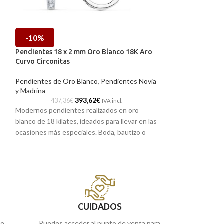
-10%
-10%
Pendientes 18 x 2 mm Oro Blanco 18K Aro
Pendientes 19 x 
Curvo Circonitas
Quilates Dos Pie
Pendientes de Oro Blanco
,
Pendientes Novia
Pendientes de Or
y Madrina
669,24
393,62
€
Pendientes largo 
437,36
€
IVA incl.
Modernos pendientes realizados en oro
blanco de 18 quil
blanco de 18 kilates, ideados para llevar en las
llevar en las ocas
ocasiones más especiales. Boda, bautizo o
bautizo, comunión,
comunión, en definitiva, cualquier evento al
evento al que nec
que necesites ir arreglada. Además, vienen
viene acompañado 
acompañados por un carril de circonitas
que te harán brilla
engastadas sobre pieza de arocurvo que te
Recógelo
en nue
harán brillar.
Melilla, o
cómpra
Puedes encontrarlo en nuestras tiendas
a casa.
CUIDADOS
de Málaga, o si lo encargas online, te lo
ue
Puedes acceder al punto de venta para