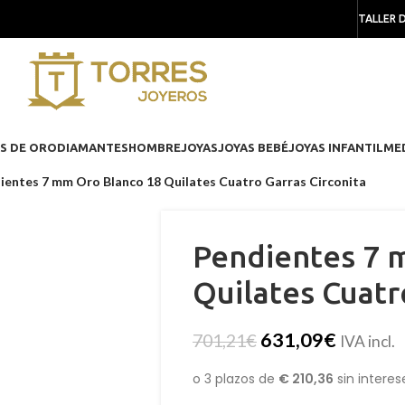
TALLER 
S DE ORO
DIAMANTES
HOMBRE
JOYAS
JOYAS BEBÉ
JOYAS INFANTIL
ME
ientes 7 mm Oro Blanco 18 Quilates Cuatro Garras Circonita
Pendientes 7 
Quilates Cuatr
631,09
€
701,21
€
IVA incl.