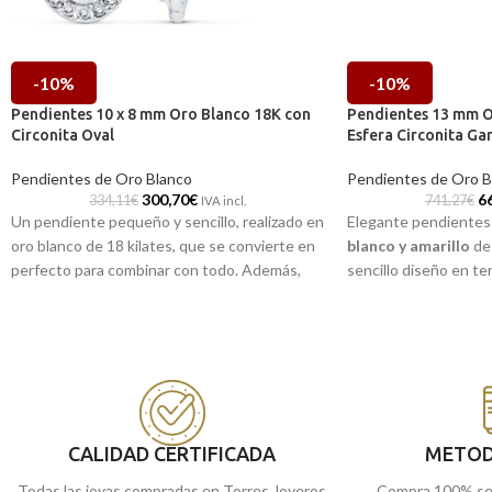
-10%
-10%
Pendientes 10 x 8 mm Oro Blanco 18K con
Pendientes 13 mm O
Circonita Oval
Esfera Circonita Ga
Pendientes de Oro Blanco
Pendientes de Oro B
300,70
€
6
334,11
€
741,27
€
IVA incl.
Un pendiente pequeño y sencillo, realizado en
Elegante pendientes 
oro blanco de 18 kilates, que se convierte en
blanco y amarillo
de 
perfecto para combinar con todo. Además,
sencillo diseño en ter
este viene acompañado por radiantes
de 13 mm aproximado
circonitas, que te harán brillar allá donde
frontal de elaborado 
vayas.
Circonita
engastada 
base lisa con seguro 
Recógelo en nuestras tiendas de Málaga, o
cómpralo online y te los llevamos a casa.
CALIDAD CERTIFICADA
METOD
Todas las joyas compradas en Torres Joyeros
Compra 100% se