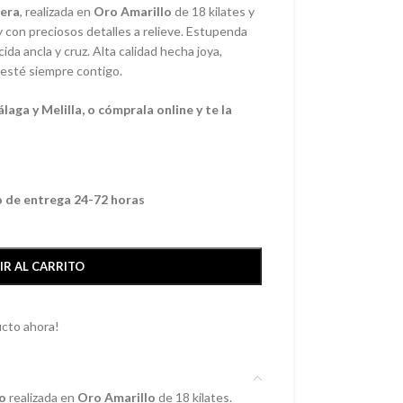
era
, realizada en
Oro Amarillo
de 18 kilates y
y con preciosos detalles a relieve. Estupenda
ida ancla y cruz. Alta calidad hecha joya,
 esté siempre contigo.
aga y Melilla, o cómprala online y te la
o de entrega 24-72 horas
IR AL CARRITO
cto ahora!
to
realizada en
Oro Amarillo
de 18 kilates
.