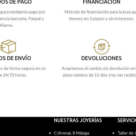
s tiendas de Málaga y
Recógela
en nuestras tiendas de Málaga 
OS DE PAGO
FINANCIACIÓN
online y te la enviamos
Melilla, o cómprala online y te la enviamo
gura mediante pago por
Método de financiación para la joya q
a casa.
rencia bancaria, Paypal y
desees en 3 plazos y sin intereses.
Klarna.
OS DE ENVÍO
DEVOLUCIONES
do de forma segura en un
Aceptamos el cambio y/o devolución en
e 24/72 horas.
plazo máximo de 15 días tras ser recibi
NUESTRAS JOYERÍAS
SERVIC
C/Arenal, 8 Málaga
Taller de