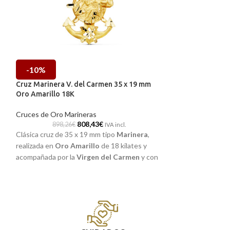
-10%
-10%
Cruz Marinera V. del Carmen 35 x 19 mm
Cruz Marinera V.
Oro Amarillo 18K
Oro Amarillo 18
Cruces de Oro Marineras
Cruces de Oro Ma
808,43
€
898,26
€
1.272,79
IVA incl.
Clásica cruz de 35 x 19 mm tipo
Marinera
,
Clásica cruz de 4
realizada en
Oro Amarillo
de 18 kilates y
realizada en
Oro A
acompañada por la
Virgen del Carmen
y con
acompañada por l
preciosos detalles a relieve.
preciosos detalles
Puedes encontrarlo en nuestras tiendas
Puedes encontra
de Málaga y Melilla, o si lo encargas online,
de Málaga y Melil
te lo enviamos a casa.
te lo enviamos a 