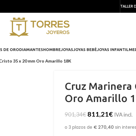
TALLER 
S DE ORO
DIAMANTES
HOMBRE
JOYAS
JOYAS BEBÉ
JOYAS INFANTIL
ME
Cristo 35 x 20 mm Oro Amarillo 18K
Cruz Marinera 
Oro Amarillo 
811,21
€
901,34
€
IVA incl.