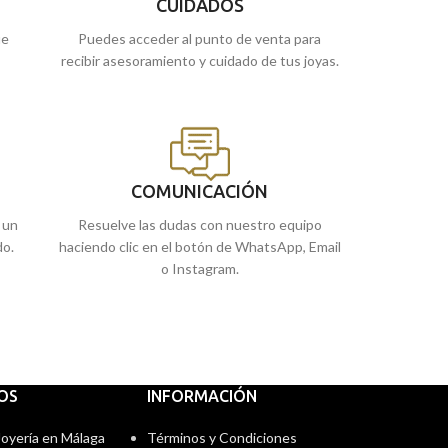
y
CUIDADOS
s
ue
Puedes acceder al punto de venta para
recibir asesoramiento y cuidado de tus joyas.
COMUNICACIÓN
 un
Resuelve las dudas con nuestro equipo
do.
haciendo clic en el botón de WhatsApp, Email
o Instagram.
IOS
INFORMACIÓN
 Joyería en Málaga
Términos y Condiciones