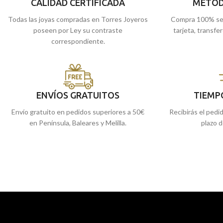
Recógela
en nuestras tiendas de Málaga y
Recógela
en nuestra
CALIDAD CERTIFICADA
METOD
Melilla, o cómprala online y te la enviamos
Melilla, o cómprala 
Todas las joyas compradas en Torres Joyeros
Compra 100% se
a casa.
a casa.
poseen por Ley su contraste
tarjeta, transfe
correspondiente.
ENVÍOS GRATUITOS
TIEMP
Envío gratuito en pedidos superiores a 50€
Recibirás el pedi
en Península, Baleares y Melilla.
plazo d