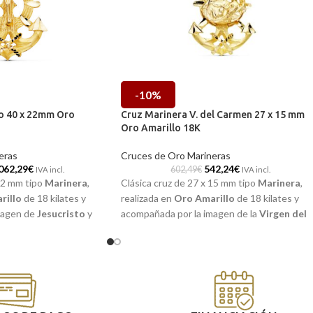
-10%
to 40 x 22mm Oro
Cruz Marinera V. del Carmen 27 x 15 mm
Oro Amarillo 18K
eras
Cruces de Oro Marineras
062,29
€
542,24
€
602,49
€
IVA incl.
IVA incl.
 22 mm tipo
Marinera
,
Clásica cruz de 27 x 15 mm tipo
Marinera
,
rillo
de 18 kilates y
realizada en
Oro Amarillo
de 18 kilates y
magen de
Jesucristo
y
acompañada por la imagen de la
Virgen del
s a relieve. Estupenda
Carmen
y con preciosos detalles a relieve.
ada por la reconocida
Estupenda pieza de joyería formada por la
idad hecha joya, fabricada
reconocida ancla y cruz. Alta calidad hecha
ara que esté siempre
joya, fabricada por Torres joyeros para que
esté siempre contigo.