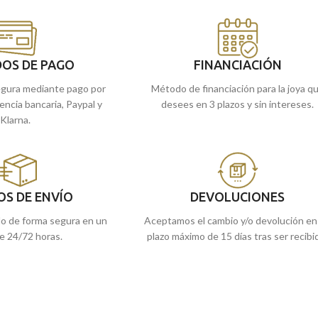
porar su grabación. Si
donde incorporar su grabación. Si buscabas
ste es la mejor opción.
un regalo, este es la mejor opción.
stras tiendas de
Encuéntralo
en nuestras tiendas de
i lo prefieres,
Málaga y Melilla, o si lo prefieres,
OS DE PAGO
FINANCIACIÓN
e lo enviamos a casa.
encárgalo online y te lo enviamos a casa.
gura mediante pago por
Método de financiación para la joya q
rencia bancaria, Paypal y
desees en 3 plazos y sin intereses.
Klarna.
OS DE ENVÍO
DEVOLUCIONES
do de forma segura en un
Aceptamos el cambio y/o devolución en
e 24/72 horas.
plazo máximo de 15 días tras ser recibi