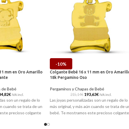
-10%
 11 mm en Oro Amarillo
Colgante Bebé 16 x 11 mm en Oro Amarill
ante
18k Pergamino Oso
s de Bebé
Pergaminos y Chapas de Bebé
84,82
€
193,63
€
215,14
€
IVA incl.
IVA incl.
das son un regalo de lo
Las joyas personalizadas son un regalo de lo
ún cuando se trata de un
más original, y más aún cuando se trata de u
este precioso colgante
bebé. Te mostramos este precioso colgante
llo de 18 quilates, que
realizado en oro amarillo de 18 quilates, que
 pequeño elefante y
va acompañado de un pequeño oso y base li