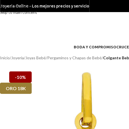
Skip to navigation
Joyeria Online - Los mejores precios y servicio
Skip to main content
BODA Y COMPROMISO
CRUCE
Inicio
/
Joyería
/
Joyas Bebé
/
Pergaminos y Chapas de Bebé
/
Colgante Beb
-10%
ORO 18K