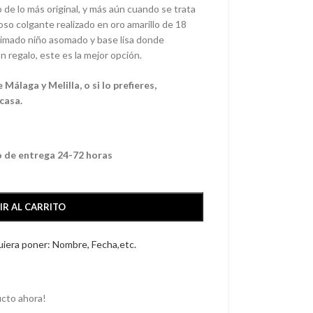
 de lo más original, y más aún cuando se trata
so colgante realizado en oro amarillo de 18
imado niño asomado y base lisa donde
n regalo, este es la mejor opción.
Málaga y Melilla, o si lo prefieres,
casa.
o de entrega 24-72 horas
IR AL CARRITO
quiera poner: Nombre, Fecha,etc.
cto ahora!