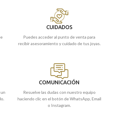
balancín y base lisa donde incorporar su
base lisa donde in
grabación. Si buscabas un regalo, este es la
buscabas un regalo
mejor opción.
Puedes encontra
de Málaga y Melill
Encuéntralo
en nuestras tiendas de
CUIDADOS
encargarlo online
Málaga y Melilla, o si lo prefieres,
ue
Puedes acceder al punto de venta para
encárgalo online y te lo enviamos a casa.
recibir asesoramiento y cuidado de tus joyas.
COMUNICACIÓN
 un
Resuelve las dudas con nuestro equipo
do.
haciendo clic en el botón de WhatsApp, Email
o Instagram.