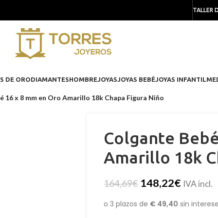
TALLER 
S DE ORO
DIAMANTES
HOMBRE
JOYAS
JOYAS BEBÉ
JOYAS INFANTIL
ME
é 16 x 8 mm en Oro Amarillo 18k Chapa Figura Niño
Colgante Bebé
Amarillo 18k C
148,22
€
164,69
€
IVA incl.