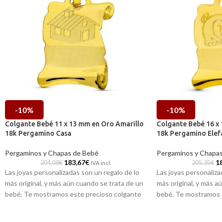
-10%
-10%
Colgante Bebé 11 x 13 mm en Oro Amarillo
Colgante Bebé 16 x
18k Pergamino Casa
18k Pergamino Elef
Pergaminos y Chapas de Bebé
Pergaminos y Chapa
183,67
€
1
204,08
€
205,35
€
IVA incl.
Las joyas personalizadas son un regalo de lo
Las joyas personaliza
más original, y más aún cuando se trata de un
más original, y más a
bebé. Te mostramos este precioso colgante
bebé. Te mostramos 
realizado en oro amarillo de 18 quilates, que
realizado en oro amari
va acompañado de una casita y base lisa
va acompañado de un