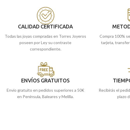
donde incorporar su grabación. Si buscabas
base lisa donde incor
un regalo, este es la mejor opción.
buscabas un regalo, e
Encuéntralo
en nuestras tiendas de
Encuéntralo
en nue
Málaga y Melilla, o si lo prefieres,
Málaga y Melilla, o s
CALIDAD CERTIFICADA
METOD
encárgalo online y te lo enviamos a casa.
encárgalo online y t
Todas las joyas compradas en Torres Joyeros
Compra 100% se
poseen por Ley su contraste
tarjeta, transfe
correspondiente.
ENVÍOS GRATUITOS
TIEMP
Envío gratuito en pedidos superiores a 50€
Recibirás el pedi
en Península, Baleares y Melilla.
plazo d