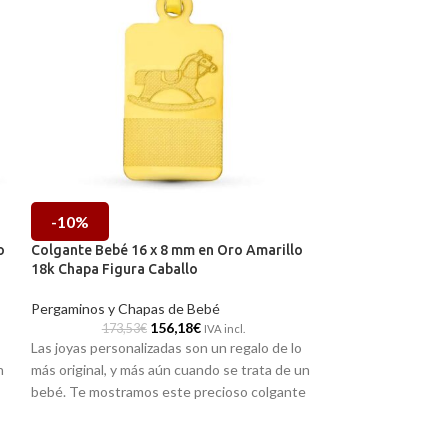
-10%
-10%
o
Colgante Bebé 16 x 8 mm en Oro Amarillo
Colgante Bebé 16
18k Chapa Figura Caballo
18k Chapa Figur
Pergaminos y Chapas de Bebé
Pergaminos y Cha
156,18
€
173,53
€
173,53
IVA incl.
Las joyas personalizadas son un regalo de lo
Las joyas personal
n
más original, y más aún cuando se trata de un
más original, y má
bebé. Te mostramos este precioso colgante
bebé. Te mostram
realizado en oro amarillo de 18 quilates, que
realizado en oro a
sa
va acompañado de un animado caballo
va acompañado de