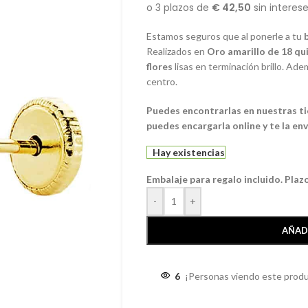
Estamos seguros que al ponerle a tu
Realizados en
Oro amarillo de 18 qu
flores
lisas en terminación brillo. Ade
centro.
Puedes encontrarlas en nuestras tien
puedes encargarla online y te la en
Hay existencias
Embalaje para regalo incluido. Plaz
-
+
AÑAD
6
¡Personas viendo este produ