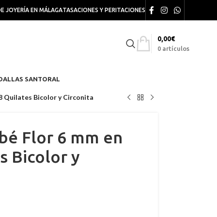
DE JOYERÍA EN MÁLAGA
TASACIONES Y PERITACIONES
0,00
€
0
artículos
DALLAS SANTORAL
 Quilates Bicolor y Circonita
bé Flor 6 mm en
s Bicolor y