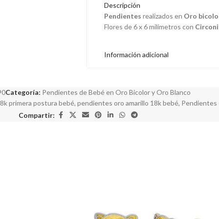
Descripción
Pendientes
realizados en
Oro bicolo
Flores de 6 x 6 milímetros con
Circoni
Información adicional
90
Categoría:
Pendientes de Bebé en Oro Bicolor y Oro Blanco
8k primera postura bebé
,
pendientes oro amarillo 18k bebé
,
Pendientes
Compartir: