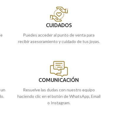
mayor seguridad.
Puedes encontrar
Puedes encontrarlas en nuestras tiendas
de Málaga y Melill
de Málaga, o si lo prefieres, puedes
puedes encargarl
encargarla online y te la enviamos a casa.
a casa.
CUIDADOS
ue
Puedes acceder al punto de venta para
recibir asesoramiento y cuidado de tus joyas.
COMUNICACIÓN
 un
Resuelve las dudas con nuestro equipo
do.
haciendo clic en el botón de WhatsApp, Email
o Instagram.