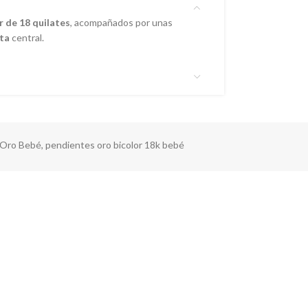
r de 18 quilates
, acompañados por unas
ta
central.
 Oro Bebé
,
pendientes oro bicolor 18k bebé