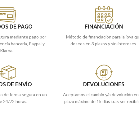
o si lo prefieres,
nline y te la enviamos
OS DE PAGO
FINANCIACIÓN
gura mediante pago por
Método de financiación para la joya q
rencia bancaria, Paypal y
desees en 3 plazos y sin intereses.
Klarna.
OS DE ENVÍO
DEVOLUCIONES
do de forma segura en un
Aceptamos el cambio y/o devolución en
e 24/72 horas.
plazo máximo de 15 días tras ser recibi