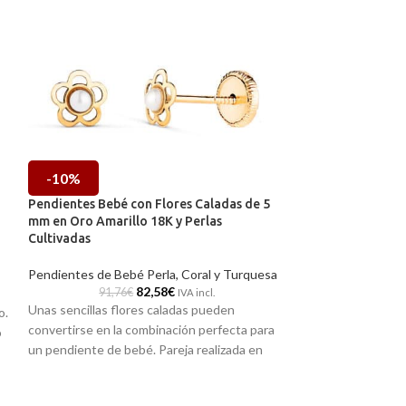
-10%
-10%
Pendientes Bebé con Flores Caladas de 5
Pendientes Bebé 
mm en Oro Amarillo 18K y Perlas
Amarillo 18 Quila
Cultivadas
Pendientes de Be
Pendientes de Bebé Perla, Coral y Turquesa
124,76
82,58
€
Pequeños pendient
91,76
€
IVA incl.
Unas sencillas flores caladas pueden
o.
que están realiza
convertirse en la combinación perfecta para
o
quilates. Además, 
un pendiente de bebé. Pareja realizada en
incorporan en su 
Oro amarillo de 18 kilates, que incorpora un
us
circonita que la h
original perla blanca y cierres a rosca para
perfectos para vest