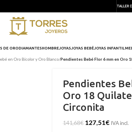
TALLER 
S DE ORO
DIAMANTES
HOMBRE
JOYAS
JOYAS BEBÉ
JOYAS INFANTIL
ME
ebé en Oro Bicolor y Oro Blanco
/
Pendientes Bebé Flor 6 mm en Oro 18
Pendientes Be
Oro 18 Quilate
Circonita
127,51
€
141,68
€
IVA incl.