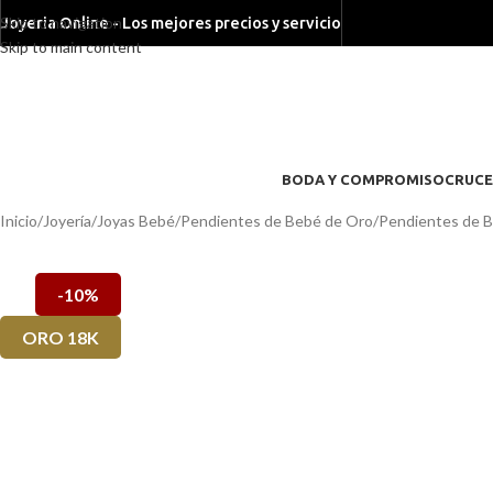
Skip to navigation
Joyeria Online - Los mejores precios y servicio
Skip to main content
BODA Y COMPROMISO
CRUCE
Inicio
/
Joyería
/
Joyas Bebé
/
Pendientes de Bebé de Oro
/
Pendientes de B
-10%
ORO 18K