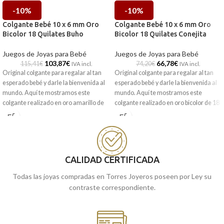
-10%
-10%
Colgante Bebé 10 x 6 mm Oro
Colgante Bebé 10 x 6 mm Oro
Bicolor 18 Quilates Buho
Bicolor 18 Quilates Conejita
Juegos de Joyas para Bebé
Juegos de Joyas para Bebé
103,87
€
66,78
€
115,41
€
74,20
€
IVA incl.
IVA incl.
Original colgante para regalar al tan
Original colgante para regalar al tan
esperado bebé y darle la bienvenida al
esperado bebé y darle la bienvenida al
mundo. Aquí te mostramos este
mundo. Aquí te mostramos este
colgante realizado en oro amarillo de
colgante realizado en oro bicolor de 18
18 quilates, formado por la silueta de
quilates, formado por la silueta de una
un gracioso buho con todos sus
animada conejita con todos sus
detalles y una radiante circonita
detalles.
central.
CALIDAD CERTIFICADA
Todas las joyas compradas en Torres Joyeros poseen por Ley su
contraste correspondiente.