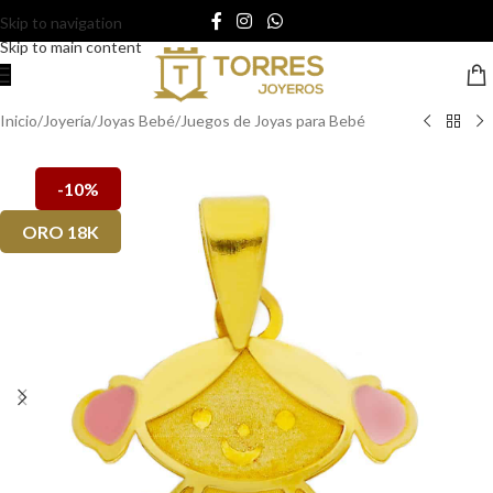
Skip to navigation
Skip to main content
Inicio
/
Joyería
/
Joyas Bebé
/
Juegos de Joyas para Bebé
-10%
ORO 18K