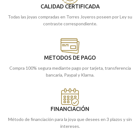
Puedes encontrarlo en nuestras
CALIDAD CERTIFICADA
enviamos a casa.
tiendas de
Málaga
y Melilla, o si lo
Todas las joyas compradas en Torres Joyeros poseen por Ley su
prefieres, encargarlo online y te lo
contraste correspondiente.
enviamos a casa.
METODOS DE PAGO
Compra 100% segura mediante pago por tarjeta, transferencia
bancaria, Paypal y Klarna.
FINANCIACIÓN
Método de financiación para la joya que desees en 3 plazos y sin
intereses.