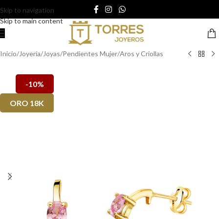
Skip to navigation
Skip to main content
Inicio
/
Joyería
/
Joyas
/
Pendientes Mujer
/
Aros y Criollas
-10%
ORO 18K