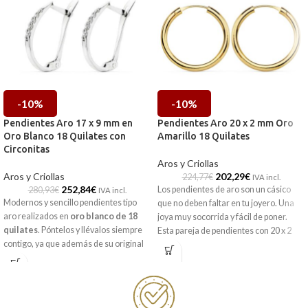
-10%
-10%
Pendientes Aro 17 x 9 mm en
Pendientes Aro 20 x 2 mm Oro
Oro Blanco 18 Quilates con
Amarillo 18 Quilates
Circonitas
Aros y Criollas
Aros y Criollas
202,29
€
224,77
€
IVA incl.
252,84
€
Los pendientes de aro son un cásico
280,93
€
IVA incl.
Modernos y sencillo pendientes tipo
que no deben faltar en tu joyero. Una
aro realizados en
oro blanco de 18
joya muy socorrida y fácil de poner.
quilates
. Póntelos y llévalos siempre
Esta pareja de pendientes con 20 x 2
contigo, ya que además de su original
mm, está realizada en Oro amarillo de
diseño, monta cierres tipo italianos que
18 quilates y son perfectos para ti.
te darán total comodidad y radiantes
Puedes encontrarlo en nuestras
circonitas. La mejor elección para
tiendas de
Málaga
y Melilla, o si lo
completar tu joyero.
prefieres, encargarlo online y te lo