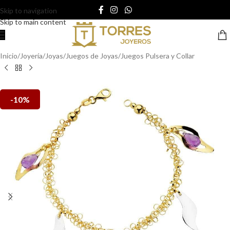
Skip to navigation
Skip to main content
Inicio
/
Joyería
/
Joyas
/
Juegos de Joyas
/
Juegos Pulsera y Collar
-10%