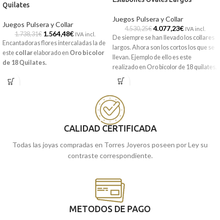
Quilates
Juegos Pulsera y Collar
Juegos Pulsera y Collar
4.077,23
€
4.530,25
€
IVA incl.
1.564,48
€
1.738,31
€
IVA incl.
De siempre se han llevado los collares
Encantadoras flores intercaladas la de
largos. Ahora son los cortos los que se
este
collar
elaborado en
Oro bicolor
llevan. Ejemplo de ello es este
de 18 Quilates.
realizado en Oro bicolor de 18 quilates,
con elegantes y sencillos eslabones
ovales alargados.
CALIDAD CERTIFICADA
Todas las joyas compradas en Torres Joyeros poseen por Ley su
contraste correspondiente.
METODOS DE PAGO