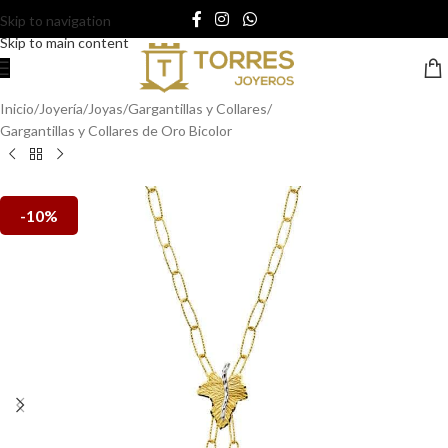
Skip to navigation
Skip to main content
Inicio
/
Joyería
/
Joyas
/
Gargantillas y Collares
/
Gargantillas y Collares de Oro Bicolor
-10%