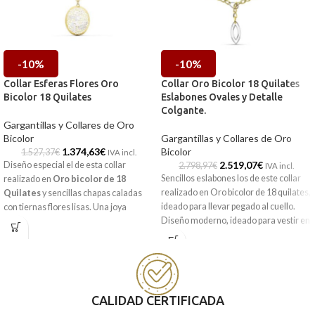
-10%
-10%
Collar Esferas Flores Oro
Collar Oro Bicolor 18 Quilates
Bicolor 18 Quilates
Eslabones Ovales y Detalle
Colgante.
Gargantillas y Collares de Oro
Bicolor
Gargantillas y Collares de Oro
1.374,63
€
Bicolor
1.527,37
€
IVA incl.
2.519,07
€
Diseño especial el de esta collar
2.798,97
€
IVA incl.
Sencillos eslabones los de este collar
realizado en
Oro bicolor de 18
realizado en Oro bicolor de 18 quilates,
Quilates
y sencillas chapas caladas
ideado para llevar pegado al cuello.
con tiernas flores lisas. Una joya
Diseño moderno, ideado para vestir en
ideada para las ocasiones más
las ocasiones más especiales.
especiales o para convertirse en el
regalo perfecto.
Puedes encontrarla en nuestras
tiendas de Málaga y Melilla, o si lo
Puedes encontrarla en nuestras
prefieres, encargarla online y te la
tiendas de Málaga y Melilla, o si lo
enviamos a casa.
CALIDAD CERTIFICADA
prefieres, encargarla online y te la
enviamos a casa.