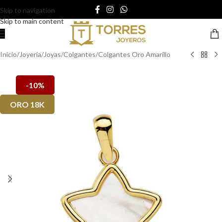
Skip to navigation
Skip to main content
Inicio
/
Joyería
/
Joyas
/
Colgantes
/
Colgantes Oro Amarillo
-10%
ORO 18K