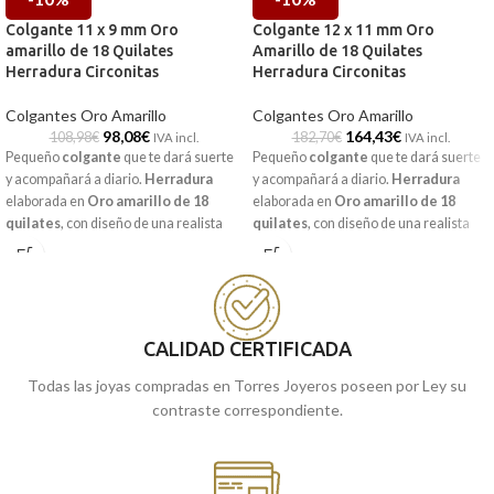
Colgante 11 x 9 mm Oro
Colgante 12 x 11 mm Oro
amarillo de 18 Quilates
Amarillo de 18 Quilates
Herradura Circonitas
Herradura Circonitas
Colgantes Oro Amarillo
Colgantes Oro Amarillo
98,08
€
164,43
€
108,98
€
182,70
€
IVA incl.
IVA incl.
Pequeño
colgante
que te dará suerte
Pequeño
colgante
que te dará suerte
y acompañará a diario.
Herradura
y acompañará a diario.
Herradura
elaborada en
Oro amarillo de 18
elaborada en
Oro amarillo de 18
quilates
, con diseño de una realista
quilates
, con diseño de una realista
forma, que va acompañada por
forma, que va acompañada por
radiantes C
irconitas
a modo de
radiantes
Circonitas
a modo de
detalle. Pieza en elegante terminación
detalle. Pieza en elegante terminación
brillo que no hará que pase
brillo que no hará que pase
desapercibida.
desapercibida.
CALIDAD CERTIFICADA
Todas las joyas compradas en Torres Joyeros poseen por Ley su
contraste correspondiente.