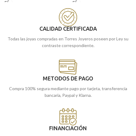
forma, que va acompañada por
Nácar, que podrás lucir en cualquier
radiantes C
irconitas
a modo de
ocasión.
detalle. Pieza en elegante terminación
brillo que no hará que pase
desapercibida.
CALIDAD CERTIFICADA
Todas las joyas compradas en Torres Joyeros poseen por Ley su
contraste correspondiente.
METODOS DE PAGO
Compra 100% segura mediante pago por tarjeta, transferencia
bancaria, Paypal y Klarna.
FINANCIACIÓN