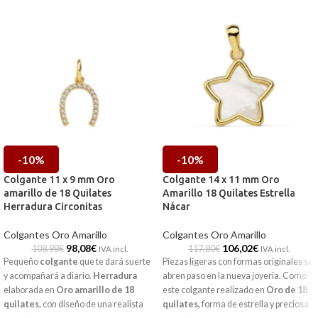
tiendas de Málaga y Melilla, o si lo
prefieres, encargarla online y te la
enviamos a casa.
-10%
-10%
Colgante 11 x 9 mm Oro
Colgante 14 x 11 mm Oro
amarillo de 18 Quilates
Amarillo 18 Quilates Estrella
Herradura Circonitas
Nácar
Colgantes Oro Amarillo
Colgantes Oro Amarillo
98,08
€
106,02
€
108,98
€
117,80
€
IVA incl.
IVA incl.
Pequeño
colgante
que te dará suerte
Piezas ligeras con formas originales se
y acompañará a diario.
Herradura
abren paso en la nueva joyería. Como
elaborada en
Oro amarillo de 18
este colgante realizado en
Oro de 18
quilates
, con diseño de una realista
quilates,
forma de estrella y preciosa