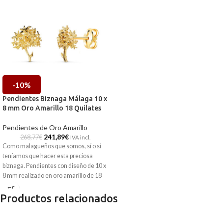
-10%
Pendientes Biznaga Málaga 10 x
8 mm Oro Amarillo 18 Quilates
Pendientes de Oro Amarillo
241,89
€
268,77
€
IVA incl.
Como malagueños que somos, sí o sí
teníamos que hacer esta preciosa
biznaga. Pendientes con diseño de 10 x
8 mm realizado en oro amarillo de 18
quilates, que viene acompañado por
realistas tallas que le dan ese toque tan
Productos relacionados
original.
Puedes encontrarla en nuestras