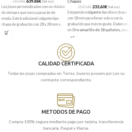
639,86
€
Chapas
710,96
€
IVA incl.
233,60
€
Las joyas personalizadas son un clásico
259,56
€
IVA incl.
Estupendo
colgante
tipo disco chapa
de siempre que nunca pasarán de
con 18 mm para llevar solo o con la
moda. Este tradicional colgante tipo
grabación que más te guste. Elaborado
chapa de grabación con 28 x 28 mm y
en
Oro amarillo de 18 quilates,
cuyo
realizada en Oro amarillo de 18
diseño de sencilla chapa redonda
quilates, contiene una animada forma
incorpora una preciosa terminación
de corazón matizada. Joya que está
brillo.
pensada para llevar grabada una
imagen o el mensaje que quieras.
Puedes encontrarla en nuestras
tiendas de Málaga y Melilla, o si lo
CALIDAD CERTIFICADA
Puedes encontrarla en nuestras
prefieres, encargarla online y te la
tiendas de Málaga y Melilla, o si lo
Todas las joyas compradas en Torres Joyeros poseen por Ley su
enviamos a casa.
prefieres, encargarla online y te la
contraste correspondiente.
enviamos a casa.
METODOS DE PAGO
Compra 100% segura mediante pago por tarjeta, transferencia
bancaria, Paypal y Klarna.