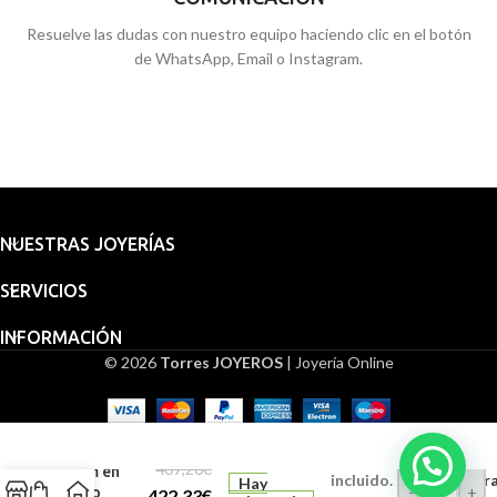
Resuelve las dudas con nuestro equipo haciendo clic en el botón
de WhatsApp, Email o Instagram.
NUESTRAS JOYERÍAS
SERVICIOS
INFORMACIÓN
© 2026
Torres JOYEROS
| Joyería Online
Colgante
Embalaje
Chapa
Grabación
para
26 x 18
regalo
469,26
€
mm en
incluido.
Grabado (Grat
Hay
-
+
Oro
422,33
€