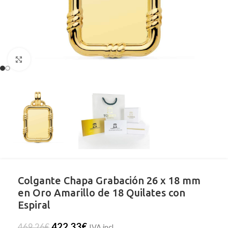
Clic para ampliar
Colgante Chapa Grabación 26 x 18 mm
en Oro Amarillo de 18 Quilates con
Espiral
422,33
€
469,26
€
IVA incl.