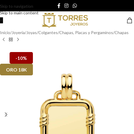
Skip to navigation
Skip to main content
Inicio
/
Joyería
/
Joyas
/
Colgantes
/
Chapas, Placas y Pergaminos
/
Chapas
-10%
ORO 18K