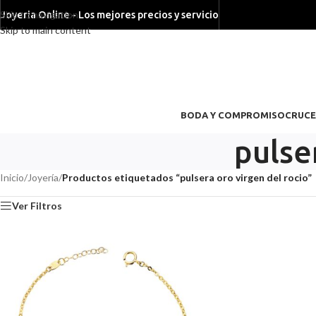
Skip to navigation
Joyeria Online - Los mejores precios y servicio
Skip to main content
BODA Y COMPROMISO
CRUCE
pulse
Inicio
/
Joyería
/
Productos etiquetados “pulsera oro virgen del rocio”
Ver Filtros