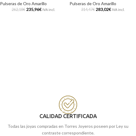
Pulseras de Oro Amarillo
Pulseras de Oro Amarillo
235,96
€
283,02
€
262,18
€
314,47
€
IVA incl.
IVA incl.
CALIDAD CERTIFICADA
Todas las joyas compradas en Torres Joyeros poseen por Ley su
contraste correspondiente.