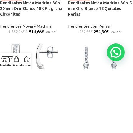
Pendientes Novia Madrina 30 x
Pendientes Novia Madrina 30 x 5
20 mm Oro Blanco 18K Filigrana
mm Oro Blanco 18 Quilates
Circonitas
Perlas
Pendientes Novia y Madrina
Pendientes con Perlas
1.514,66
€
254,30
€
1.682,96
€
282,55
€
IVA incl.
IVA incl.
Tienda
Filtros
Carrito
Inicio
-10%
-10%
Pendientes Novia Madrina 30 x 9
Pendientes Novia Madrina
mm Oro Blanco 18 Quilates
Largos 33 x 12 mm Oro Blanco
Perlas y Circonita
18k Dos Piezas Azul