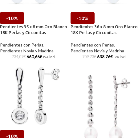
-10%
-10%
Pendientes 35 x 8 mm Oro Blanco
Pendientes 36 x 8 mm Oro Blanco
18K Perlas y Circonitas
18K Perlas y Circonitas
Pendientes con Perlas
,
Pendientes con Perlas
,
Pendientes Novia y Madrina
Pendientes Novia y Madrina
660,66
€
638,76
€
734,07
€
709,73
€
IVA incl.
IVA incl.
-10%