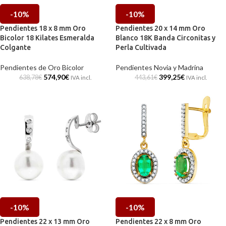
-10%
-10%
Pendientes 18 x 8 mm Oro
Pendientes 20 x 14 mm Oro
Bicolor 18 Kilates Esmeralda
Blanco 18K Banda Circonitas y
Colgante
Perla Cultivada
Pendientes de Oro Bicolor
Pendientes Novia y Madrina
574,90
€
399,25
€
638,78
€
443,61
€
IVA incl.
IVA incl.
-10%
-10%
Pendientes 22 x 13 mm Oro
Pendientes 22 x 8 mm Oro