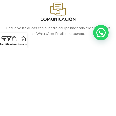
COMUNICACIÓN
Resuelve las dudas con nuestro equipo haciendo clic en el botón
de WhatsApp, Email o Instagram.
Tienda
Filtros
Carrito
Inicio
NUESTRAS JOYERÍAS
SERVICIOS
INFORMACIÓN
© 2026
Torres JOYEROS
| Joyería Online