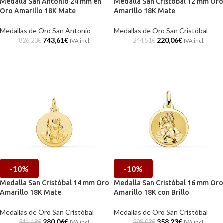
Medalla San Antonio 24 mm en
Medalla San Cristóbal 12 mm Oro
Oro Amarillo 18K Mate
Amarillo 18K Mate
Medallas de Oro San Antonio
Medallas de Oro San Cristóbal
743,61
€
220,06
€
826,23
€
244,51
€
IVA incl.
IVA incl.
-10%
-10%
Medalla San Cristóbal 14 mm Oro
Medalla San Cristóbal 16 mm Oro
Amarillo 18K Mate
Amarillo 18K con Brillo
Medallas de Oro San Cristóbal
Medallas de Oro San Cristóbal
280,06
€
358,23
€
311,18
€
398,03
€
IVA incl.
IVA incl.