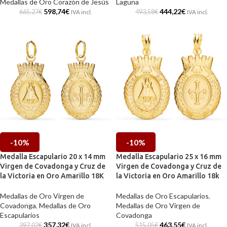
Medallas de Oro Corazón de Jesús
Laguna
598,74
€
444,22
€
665,27
€
493,58
€
IVA incl.
IVA incl.
-10%
-10%
Medalla Escapulario 20 x 14 mm
Medalla Escapulario 25 x 16 mm
Virgen de Covadonga y Cruz de
Virgen de Covadonga y Cruz de
la Victoria en Oro Amarillo 18K
la Victoria en Oro Amarillo 18k
Medallas de Oro Virgen de
Medallas de Oro Escapularios
,
Covadonga
,
Medallas de Oro
Medallas de Oro Virgen de
Escapularios
Covadonga
357,32
€
463,55
€
397,02
€
515,05
€
IVA incl.
IVA incl.