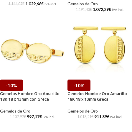
1.029,66
€
Gemelos de Oro
1.144,07
€
IVA incl.
1.072,29
€
1.191,43
€
IVA incl.
-10%
-10%
Gemelos Hombre Oro Amarillo
Gemelos Hombre Oro Amarillo
18K 18 x 13mm con Greca
18K 18 x 13mm Greca
Gemelos de Oro
Gemelos de Oro
997,17
€
911,89
€
1.107,97
€
1.013,21
€
IVA incl.
IVA incl.