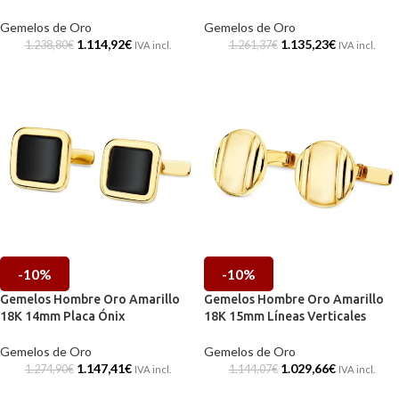
Gemelos de Oro
Gemelos de Oro
1.114,92
€
1.135,23
€
1.238,80
€
1.261,37
€
IVA incl.
IVA incl.
-10%
-10%
Gemelos Hombre Oro Amarillo
Gemelos Hombre Oro Amarillo
18K 14mm Placa Ónix
18K 15mm Líneas Verticales
Gemelos de Oro
Gemelos de Oro
1.147,41
€
1.029,66
€
1.274,90
€
1.144,07
€
IVA incl.
IVA incl.