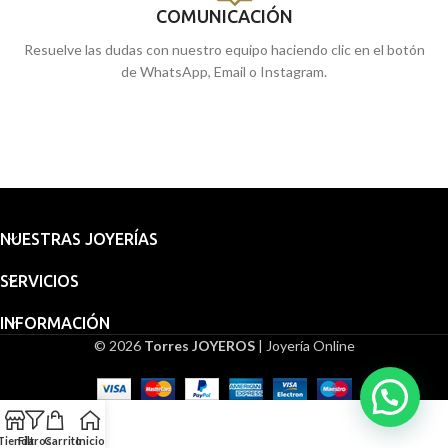
COMUNICACIÓN
Resuelve las dudas con nuestro equipo haciendo clic en el botón
de WhatsApp, Email o Instagram.
NUESTRAS JOYERÍAS
SERVICIOS
INFORMACIÓN
© 2026
Torres JOYEROS
| Joyería Online
Tienda
Filtros
Carrito
Inicio