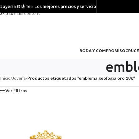
Skip to navigation
Joyeria Online - Los mejores precios y servicio
Skip to main content
BODA Y COMPROMISO
CRUCE
embl
Inicio
/
Joyería
/
Productos etiquetados “emblema geología oro 18k”
Ver Filtros