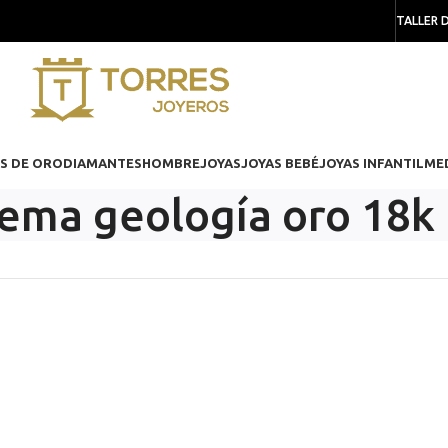
TALLER 
S DE ORO
DIAMANTES
HOMBRE
JOYAS
JOYAS BEBÉ
JOYAS INFANTIL
ME
ema geología oro 18k