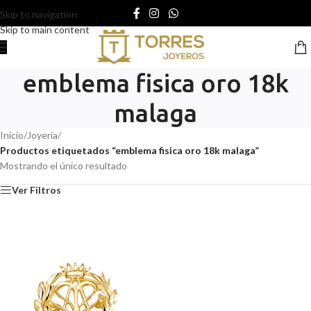
Skip to navigation
Skip to main content
emblema fisica oro 18k
malaga
Inicio
/
Joyería
/
Productos etiquetados “emblema fisica oro 18k malaga”
Mostrando el único resultado
Ver Filtros