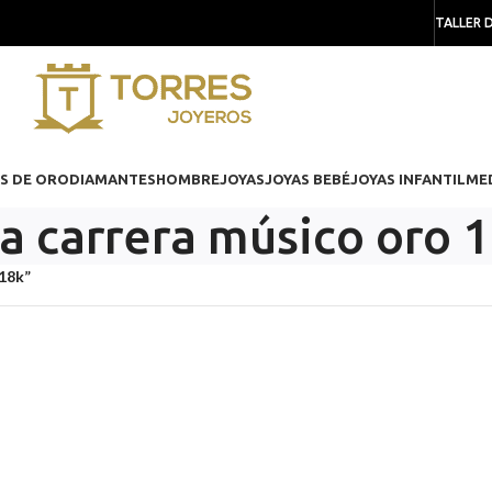
TALLER 
S DE ORO
DIAMANTES
HOMBRE
JOYAS
JOYAS BEBÉ
JOYAS INFANTIL
ME
 carrera músico oro 
18k”