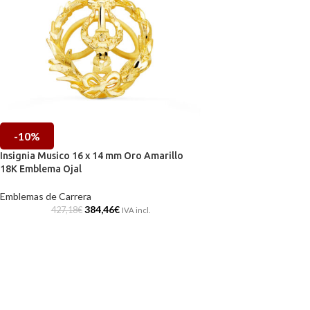
-10%
Insignia Musico 16 x 14 mm Oro Amarillo
18K Emblema Ojal
Emblemas de Carrera
384,46
€
427,18
€
IVA incl.