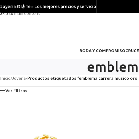
Skip to navigation
Joyeria Online - Los mejores precios y servicio
Skip to main content
BODA Y COMPROMISO
CRUCE
emblema
Inicio
/
Joyería
/
Productos etiquetados “emblema carrera músico oro 
Ver Filtros