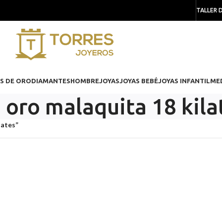
TALLER 
S DE ORO
DIAMANTES
HOMBRE
JOYAS
JOYAS BEBÉ
JOYAS INFANTIL
ME
 oro malaquita 18 kila
lates”