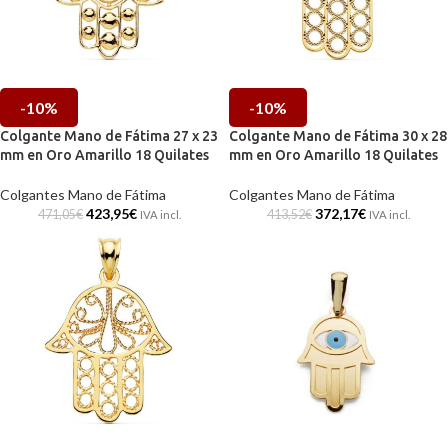
-10%
-10%
Colgante Mano de Fátima 27 x 23
Colgante Mano de Fátima 30 x 28
mm en Oro Amarillo 18 Quilates
mm en Oro Amarillo 18 Quilates
Colgantes Mano de Fátima
Colgantes Mano de Fátima
423,95
€
372,17
€
471,05
€
413,52
€
IVA incl.
IVA incl.