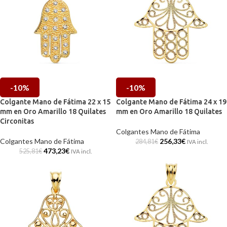
-10%
-10%
Colgante Mano de Fátima 22 x 15
Colgante Mano de Fátima 24 x 19
mm en Oro Amarillo 18 Quilates
mm en Oro Amarillo 18 Quilates
Circonitas
Colgantes Mano de Fátima
Colgantes Mano de Fátima
256,33
€
284,81
€
IVA incl.
473,23
€
525,81
€
IVA incl.