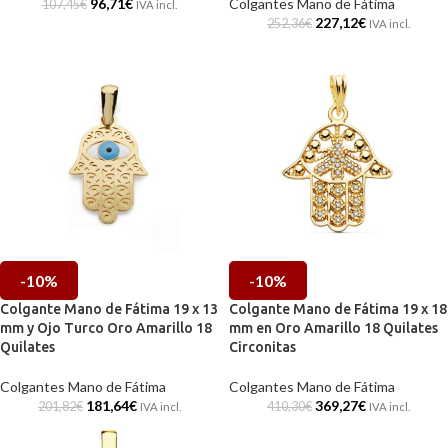
96,71
€
Colgantes Mano de Fátima
107,45
€
IVA incl.
227,12
€
252,36
€
IVA incl.
-10%
-10%
Colgante Mano de Fátima 19 x 13
Colgante Mano de Fátima 19 x 18
mm y Ojo Turco Oro Amarillo 18
mm en Oro Amarillo 18 Quilates
Quilates
Circonitas
Colgantes Mano de Fátima
Colgantes Mano de Fátima
181,64
€
369,27
€
201,82
€
410,30
€
IVA incl.
IVA incl.