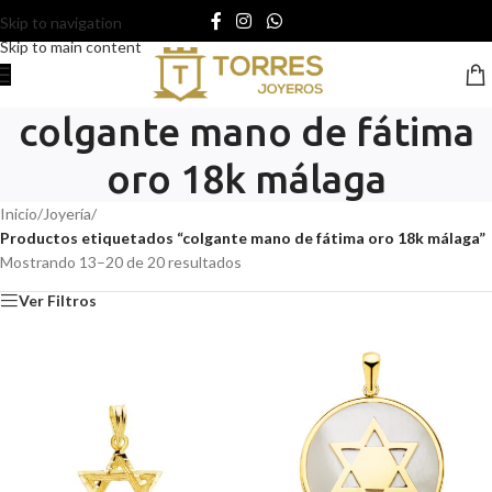
Skip to navigation
Skip to main content
colgante mano de fátima
oro 18k málaga
Inicio
/
Joyería
/
Productos etiquetados “colgante mano de fátima oro 18k málaga”
Mostrando 13–20 de 20 resultados
Ver Filtros