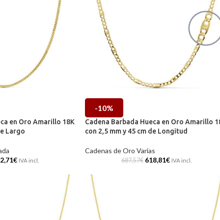
-10%
a en Oro Amarillo 18K
Cadena Barbada Hueca en Oro Amarillo 1
de Largo
con 2,5 mm y 45 cm de Longitud
ada
Cadenas de Oro Varias
2,71
€
618,81
€
687,57
€
IVA incl.
IVA incl.