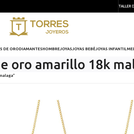
TALLER 
S DE ORO
DIAMANTES
HOMBRE
JOYAS
JOYAS BEBÉ
JOYAS INFANTIL
ME
e oro amarillo 18k ma
malaga”