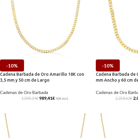
-10%
-10%
Cadena Barbada de Oro Amarillo 18K con
Cadena Barbada de O
3,5 mm y 50 cm de Largo
mm Ancho y 60 cm d
Cadenas de Oro Barbada
Cadenas de Oro Barb
989,41
€
2.
1.099,34
€
2.258,63
€
IVA incl.