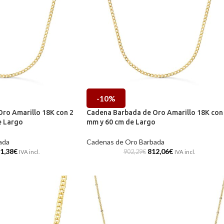
-10%
ro Amarillo 18K con 2
Cadena Barbada de Oro Amarillo 18K con
e Largo
mm y 60 cm de Largo
ada
Cadenas de Oro Barbada
1,38
€
812,06
€
902,29
€
IVA incl.
IVA incl.