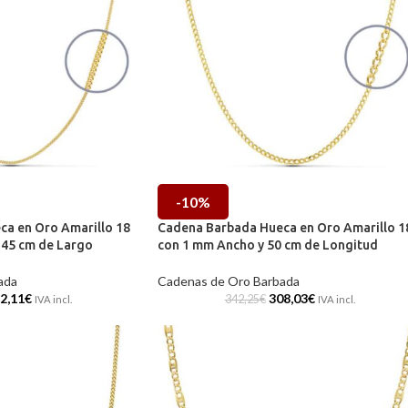
-10%
a en Oro Amarillo 18
Cadena Barbada Hueca en Oro Amarillo 1
 45 cm de Largo
con 1 mm Ancho y 50 cm de Longitud
ada
Cadenas de Oro Barbada
2,11
€
308,03
€
342,25
€
IVA incl.
IVA incl.