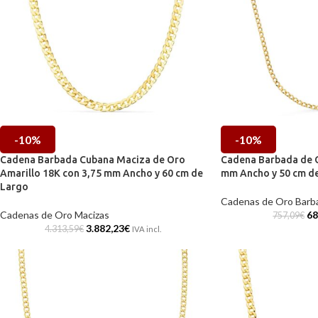
-10%
-10%
Cadena Barbada Cubana Maciza de Oro
Cadena Barbada de O
Amarillo 18K con 3,75 mm Ancho y 60 cm de
mm Ancho y 50 cm d
Largo
Cadenas de Oro Barb
Cadenas de Oro Macizas
68
757,09
€
3.882,23
€
4.313,59
€
IVA incl.