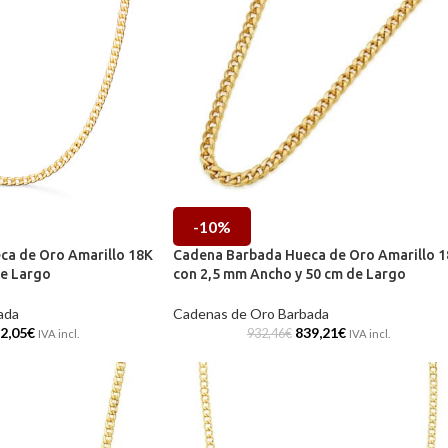
-10%
ca de Oro Amarillo 18K
Cadena Barbada Hueca de Oro Amarillo 
de Largo
con 2,5 mm Ancho y 50 cm de Largo
ada
Cadenas de Oro Barbada
2,05
€
839,21
€
932,46
€
IVA incl.
IVA incl.