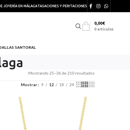
DE JOYERÍA EN MÁLAGA
TASACIONES Y PERITACIONES
0,00
€
0
artículos
DALLAS SANTORAL
laga
Mostrando 25–36 de 210 resultados
Mostrar
9
12
18
24