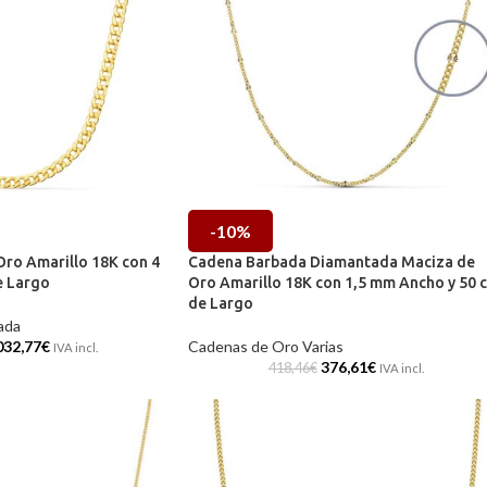
-10%
ro Amarillo 18K con 4
Cadena Barbada Diamantada Maciza de
e Largo
Oro Amarillo 18K con 1,5 mm Ancho y 50 
de Largo
ada
032,77
€
Cadenas de Oro Varias
IVA incl.
376,61
€
418,46
€
IVA incl.