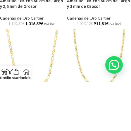
Amarillo 18K con 60 cm de Largo
Amarillo 18K con 60 cm de Largo
y 2,5 mm de Grosor
y 3 mm de Grosor
Cadenas de Oro Cartier
Cadenas de Oro Cartier
1.016,39
€
911,81
€
1.129,32
€
1.013,12
€
IVA incl.
IVA incl.
Tienda
Filtros
Carrito
Inicio
-10%
-10%
Cadena Cartier Hueca de Oro
Cadena Cartier Hueca de Oro
Amarillo 18K con 60 cm de Largo
Amarillo 18K con 60 cm de Largo
y 3,5 mm de Grosor
y 3,5 mm de Grosor
Cadenas de Oro Cartier
Cadenas de Oro Cartier