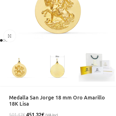
Clic para ampliar
Medalla San Jorge 18 mm Oro Amarillo
18K Lisa
451,32
€
501,47
€
IVA incl.