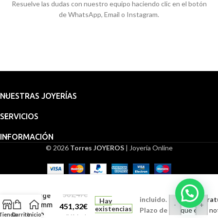
Resuelve las dudas con nuestro equipo haciendo clic en el botón
de WhatsApp, Email o Instagram.
NUESTRAS JOYERÍAS
SERVICIOS
INFORMACIÓN
© 2026
Torres JOYEROS
| Joyería Online
Embalaje
Medalla
para
San
regalo
501,47
€
Jorge
incluido.
Grabado (Gratui
Hay
-
+
18 mm
451,32
€
existencias
Plazo de
Indique en la no
Oro
Tienda
Carrito
Inicio
IVA incl.