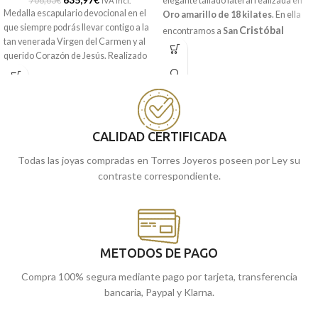
706,63
€
elegante tallado lateral realizada en
IVA incl.
Medalla escapulario devocional en el
Oro amarillo de 18 kilates
. En ella
que siempre podrás llevar contigo a la
Cristóbal
encontramos a
San
tan venerada Virgen del Carmen y al
cruzando a un crío sobre sus hombros,
querido Corazón de Jesús. Realizado
quien posteriormente, se enteraría de
en Oro amarillo de 18 kilates y unas
que ese crío era
Cristo.
Acompañada
medidas de 31 x 27 mm de diámetro.
elegantísima
por una
terminación
brillo y elaborado tallado lateral.
Puedes encontrarla en nuestras
tiendas de Málaga, o si la compras
Recógela
en nuestras tiendas de
online, te la enviamos a casa.
CALIDAD CERTIFICADA
Málaga
cómprala
, o
online y te la
llevamos a casa.
Todas las joyas compradas en Torres Joyeros poseen por Ley su
contraste correspondiente.
METODOS DE PAGO
Compra 100% segura mediante pago por tarjeta, transferencia
bancaria, Paypal y Klarna.