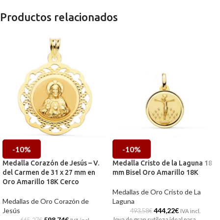
Productos relacionados
-10%
-10%
Medalla Corazón de Jesús – V.
Medalla Cristo de la Laguna 18
del Carmen de 31 x 27 mm en
mm Bisel Oro Amarillo 18K
Oro Amarillo 18K Cerco
Medallas de Oro Cristo de La
Medallas de Oro Corazón de
Laguna
Jesús
444,22
€
493,58
€
IVA incl.
598,74
€
Joya de gran sutileza ideal para