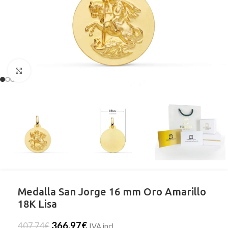
Clic para ampliar
Medalla San Jorge 16 mm Oro Amarillo
18K Lisa
366,97
€
407,74
€
IVA incl.