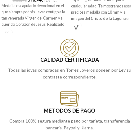
665,27
€
IVA incl.
Medalla escapulario devocional en el
cualquier edad. Te mostramos esta
que siempre podrás llevar contigo a la
preciosa medalla con 18 mm y la
tan venerada Virgen del Carmen y al
imagen del
Cristo de la Laguna
en
querido Corazón de Jesús. Realizado
Oro Amarillo
de 18 kilates. Todos sus
en Oro amarillo de 18 kilates y unas
detalles realizados a relieve junto a
medidas de 31 x 27 mm de diámetro.
exquisita terminación mate brillo y bisel
lateral.
Puedes encontrarla en nuestras
tiendas de Málaga, o si la compras
Puedes encontrarla en nuestras
online, te la enviamos a casa.
CALIDAD CERTIFICADA
tiendas de Málaga, o si lo prefieres,
encargarla online y te la enviamos a
Todas las joyas compradas en Torres Joyeros poseen por Ley su
casa.
contraste correspondiente.
METODOS DE PAGO
Compra 100% segura mediante pago por tarjeta, transferencia
bancaria, Paypal y Klarna.