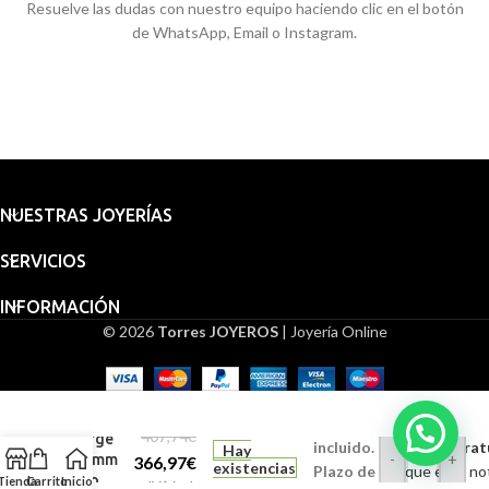
Resuelve las dudas con nuestro equipo haciendo clic en el botón
de WhatsApp, Email o Instagram.
NUESTRAS JOYERÍAS
SERVICIOS
INFORMACIÓN
© 2026
Torres JOYEROS
| Joyería Online
Embalaje
Medalla
para
San
regalo
407,74
€
Jorge
incluido.
Grabado (Gratui
Hay
-
+
16 mm
366,97
€
existencias
Plazo de
Indique en la no
Oro
Tienda
Carrito
Inicio
IVA incl.