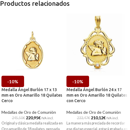
Productos relacionados
-10%
-10%
Medalla Ángel Burlón 17 x 13
Medalla Ángel Burlón 24 x 17
mm en Oro Amarillo 18 Quilates
mm en Oro Amarillo 18 Quilates
Cerco
con Cerco
Medallas de Oro de Comunión
Medallas de Oro de Comunión
220,95
€
210,12
€
245,50
€
233,47
€
IVA incl.
IVA incl.
Original y clásica medalla realizada en
La manera más preciada de recordar
Oro amarillo de 18 quilates, pensada
ese día tan especial, estará grabada en