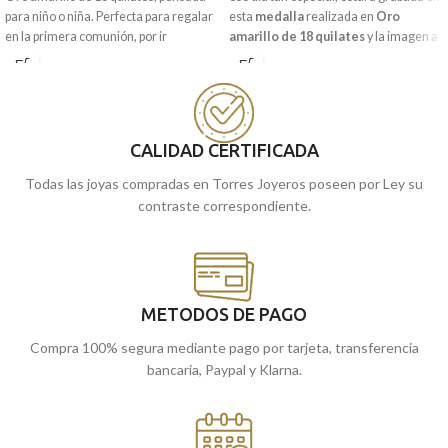
para niño o niña. Perfecta para regalar
esta
medalla
realizada en
Oro
en la primera comunión, por ir
amarillo de 18 quilates
y la imagen a
acompañada del cariñoso y protector
relieve del
Ángel Burlón
con un clásico
Ángel Burlón".
cerco. Ideal tanto para niño o niña que
realicen la primera comunión.
Puedes encontrarla en nuestras
tiendas de Málaga y Melilla, o si lo
Puedes encontrarla en nuestras
prefieres, encargarla online y te la
tiendas de Málaga y Melilla, o si lo
CALIDAD CERTIFICADA
enviamos a casa.
prefieres, encargarla online y te la
Todas las joyas compradas en Torres Joyeros poseen por Ley su
enviamos a casa.
contraste correspondiente.
METODOS DE PAGO
Compra 100% segura mediante pago por tarjeta, transferencia
bancaria, Paypal y Klarna.