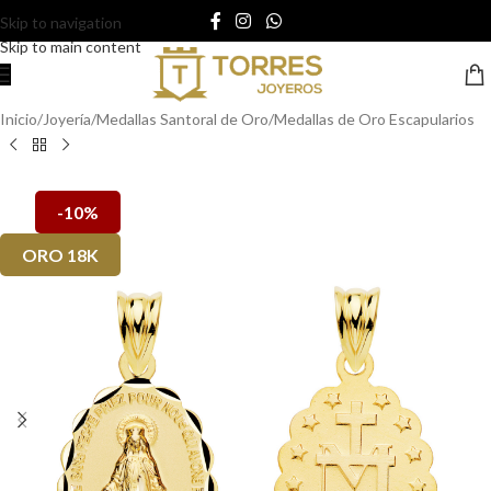
Skip to navigation
Skip to main content
Inicio
/
Joyería
/
Medallas Santoral de Oro
/
Medallas de Oro Escapularios
-10%
ORO 18K