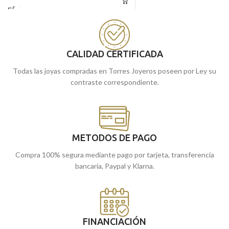
realizada en
Oro amarillo
de 18
relieve y tallada.
kilates, con 24 mm de diámetro y un
Puedes encontrarla en nuestras
precioso tallado junto a terminación
tiendas de Málaga, o si lo prefieres,
mate brillo.
puedes encargarla online y te la
Recógela en nuestras tiendas de
CALIDAD CERTIFICADA
enviamos a casa.
Málaga, o cómprala online y te la
Todas las joyas compradas en Torres Joyeros poseen por Ley su
enviamos a casa.
contraste correspondiente.
METODOS DE PAGO
Compra 100% segura mediante pago por tarjeta, transferencia
bancaria, Paypal y Klarna.
FINANCIACIÓN