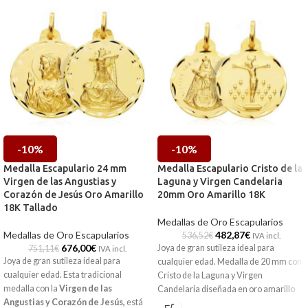
-10%
-10%
Medalla Escapulario 24 mm
Medalla Escapulario Cristo de la
Virgen de las Angustias y
Laguna y Virgen Candelaria
Corazón de Jesús Oro Amarillo
20mm Oro Amarillo 18K
18K Tallado
Medallas de Oro Escapularios
Medallas de Oro Escapularios
482,87
€
536,52
€
IVA incl.
676,00
€
Joya de gran sutileza ideal para
751,11
€
IVA incl.
Joya de gran sutileza ideal para
cualquier edad. Medalla de 20 mm con
cualquier edad. Esta tradicional
Cristo de la Laguna y Virgen
medalla con la
Virgen de las
Candelaria diseñada en oro amarillo
Angustias y Corazón de Jesús,
está
de 18 kilates
con imagen central a