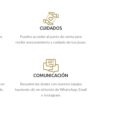
de 18 kilates con 16 x 10 mm y viene
realizada en Oro a
decorada con un original esmalte blanco junto
decorada con un or
a detalles en terminación lisa brillo.
detalles en termina
 o
Puedes encontrarlas en nuestras tiendas
Puedes encontrar
de
Málaga
, o
cómprala
online y te la
de
Málaga
, o
cóm
CUIDADOS
enviamos a casa.
enviamos a casa.
ue
Puedes acceder al punto de venta para
recibir asesoramiento y cuidado de tus joyas.
COMUNICACIÓN
 un
Resuelve las dudas con nuestro equipo
do.
haciendo clic en el botón de WhatsApp, Email
o Instagram.