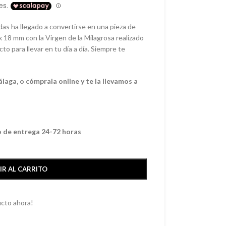
das ha llegado a convertirse en una pieza de
 x 18 mm con la Virgen de la Milagrosa realizado
cto para llevar en tu día a día. Siempre te
aga, o cómprala online y te la llevamos a
o de entrega 24-72 horas
IR AL CARRITO
cto ahora!