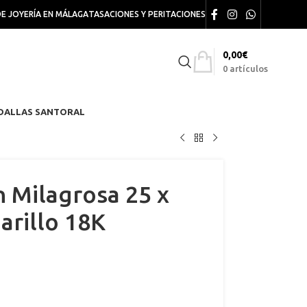
DE JOYERÍA EN MÁLAGA
TASACIONES Y PERITACIONES
0,00
€
0
artículos
DALLAS SANTORAL
 Milagrosa 25 x
rillo 18K