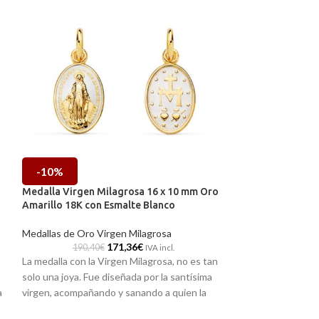
-10%
-10%
o
Medalla Virgen Milagrosa 16 x 10 mm Oro
Medalla Virgen 
Amarillo 18K con Esmalte Blanco
Amarillo 18K con
Medallas de Oro Virgen Milagrosa
Medallas de Oro V
171,36
€
190,40
€
190,40
IVA incl.
La medalla con la Virgen Milagrosa, no es tan
La medalla con la 
solo una joya. Fue diseñada por la santísima
solo una joya. Fue
a
virgen, acompañando y sanando a quien la
virgen, acompañan
lleva y venera. Está realizada en Oro amarillo
lleva y venera. Es