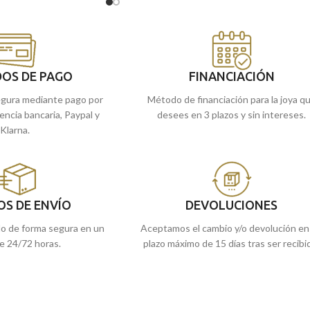
amarillo de 18 kilates, es perfecto para llevar
en tu día a día. Siempre te acompañará.
 en nuestras tiendas
refieres, puedes
Recógela en nuestras tiendas de Málaga,
te la enviamos a casa.
cómprala online y te la llevamos a casa.
OS DE PAGO
FINANCIACIÓN
gura mediante pago por
Método de financiación para la joya q
rencia bancaria, Paypal y
desees en 3 plazos y sin intereses.
Klarna.
OS DE ENVÍO
DEVOLUCIONES
do de forma segura en un
Aceptamos el cambio y/o devolución en
e 24/72 horas.
plazo máximo de 15 días tras ser recibi