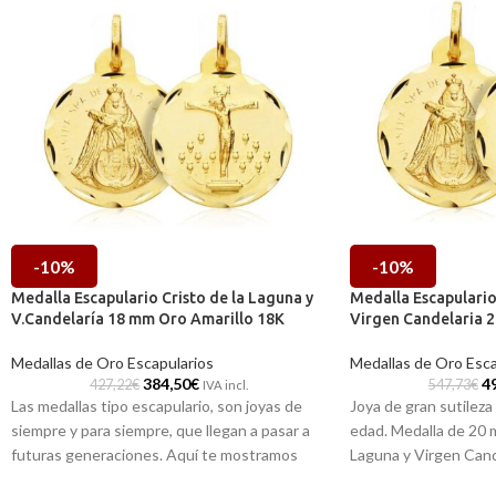
-10%
-10%
Medalla Escapulario Cristo de la Laguna y
Medalla Escapulario
V.Candelaría 18 mm Oro Amarillo 18K
Virgen Candelaria 
Medallas de Oro Escapularios
Medallas de Oro Esca
384,50
€
4
427,22
€
547,73
€
IVA incl.
Las medallas tipo escapulario, son joyas de
Joya de gran sutileza 
siempre y para siempre, que llegan a pasar a
edad. Medalla de 20 
futuras generaciones. Aquí te mostramos
Laguna y Virgen Cand
este modelo que combina el
Cristo de la
amarillo de 18 kilates