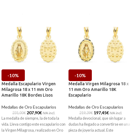
-10%
-10%
Medalla Escapulario Virgen
Medalla Virgen Milagrosa 18 x
Milagrosa 18 x 11 mm Oro
11 mm Oro Amarillo 18K
Amarillo 18K Bordes Lisos
Escapulario
Medallas de Oro Escapularios
Medallas de Oro Escapularios
207,90
€
197,45
€
231,00
€
219,39
€
IVA incl.
IVA incl.
La medalla de siempre, la de toda la
Medalla devocional, que sin lugar a
vida. Lleva contigo este escapulario con
dudas ha llegado a convertirse en una
la Virgen Milagrosa, realizado en Oro
pieza de joyería actual. Este