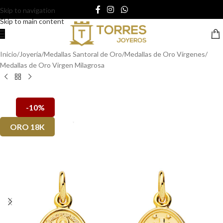
Skip to navigation
Skip to main content
Inicio
/
Joyería
/
Medallas Santoral de Oro
/
Medallas de Oro Vírgenes
/
Medallas de Oro Virgen Milagrosa
-10%
ORO 18K