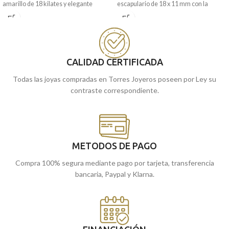
amarillo de 18 kilates y elegante
escapulario de 18 x 11 mm con la
terminación matizada y brillo.
Virgen de la Milagrosa realizado en
Oro amarillo de 18 kilates, es perfecto
Recógela en nuestras tiendas de
para llevar en tu día a día. Siempre te
Málaga, o cómprala online y te la
acompañará.
llevamos a casa.
Recógela en nuestras tiendas de
CALIDAD CERTIFICADA
Málaga, o cómprala online y te la
Todas las joyas compradas en Torres Joyeros poseen por Ley su
llevamos a casa.
contraste correspondiente.
METODOS DE PAGO
Compra 100% segura mediante pago por tarjeta, transferencia
bancaria, Paypal y Klarna.