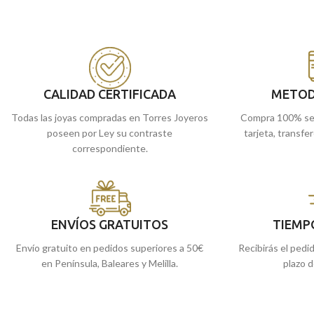
realizada en
Oro amarillo
de 18 kilates, con
amarillo de 18 kilates
24 mm de diámetro y un precioso tallado
en tu día a día. Siem
junto a terminación mate brillo.
Recógela en nuestra
Recógela en nuestras tiendas de Málaga, o
cómprala online y te
cómprala online y te la enviamos a casa.
CALIDAD CERTIFICADA
METOD
Todas las joyas compradas en Torres Joyeros
Compra 100% se
poseen por Ley su contraste
tarjeta, transfe
correspondiente.
ENVÍOS GRATUITOS
TIEMP
Envío gratuito en pedidos superiores a 50€
Recibirás el pedi
en Península, Baleares y Melilla.
plazo d