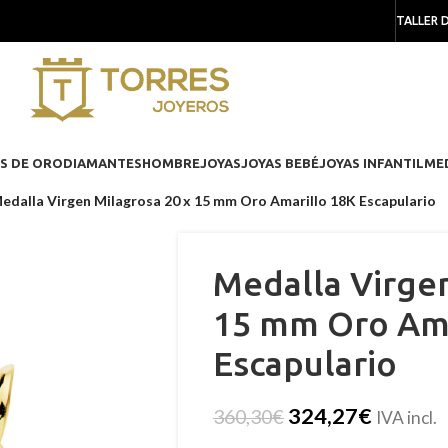
TALLER 
S DE ORO
DIAMANTES
HOMBRE
JOYAS
JOYAS BEBÉ
JOYAS INFANTIL
ME
edalla Virgen Milagrosa 20 x 15 mm Oro Amarillo 18K Escapulario
Medalla Virgen
15 mm Oro Ama
Escapulario
324,27
€
360,30
€
IVA incl.