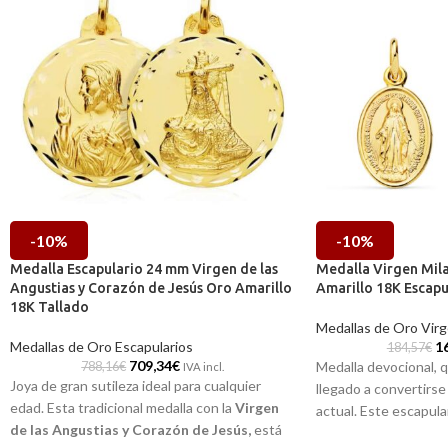
-10%
-10%
Medalla Escapulario 24 mm Virgen de las
Medalla Virgen Mil
Angustias y Corazón de Jesús Oro Amarillo
Amarillo 18K Escapu
18K Tallado
Medallas de Oro Virg
Medallas de Oro Escapularios
1
184,57
€
709,34
€
Medalla devocional, q
788,16
€
IVA incl.
Joya de gran sutileza ideal para cualquier
llegado a convertirse
edad. Esta tradicional medalla con la
Virgen
actual. Este escapula
de las Angustias y Corazón de Jesús,
está
Virgen de la Milagros