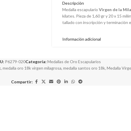
Descripción
Medalla escapulario
Virgen de la Mil
kilates. Pieza de 1,60 gr y 20 x 15 mi
tallado con inscripción y terminación e
Información adicional
U:
P6279-020
Categoría:
Medallas de Oro Escapularios
k
,
medalla oro 18k virgen milagrosa
,
medalla santos oro 18k
,
Medalla Virg
Compartir: