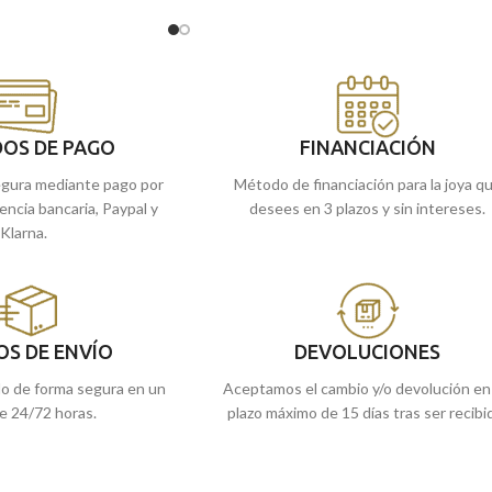
, es perfecto para llevar
realizada en Oro amarillo de 18 kilates y vien
pre te acompañará.
decorada con un original esmalte rosa junto 
detalles en terminación lisa brillo.
s tiendas de Málaga, o
 la llevamos a casa.
Puedes encontrarlas en nuestras tiendas
de
Málaga
, o
cómprala
online y te la
enviamos a casa.
OS DE PAGO
FINANCIACIÓN
gura mediante pago por
Método de financiación para la joya q
rencia bancaria, Paypal y
desees en 3 plazos y sin intereses.
Klarna.
OS DE ENVÍO
DEVOLUCIONES
do de forma segura en un
Aceptamos el cambio y/o devolución en
e 24/72 horas.
plazo máximo de 15 días tras ser recibi