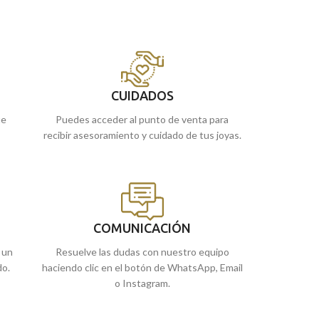
e
amarillo de 18 kilates, es perfecto para llevar
lleva y venera. Es
a
en tu día a día. Siempre te acompañará.
realizada en Oro a
decorada con un or
Recógela en nuestras tiendas de Málaga, o
detalles en termina
cómprala online y te la llevamos a casa.
Puedes encontrar
de
Málaga
, o
cóm
CUIDADOS
enviamos a casa.
ue
Puedes acceder al punto de venta para
recibir asesoramiento y cuidado de tus joyas.
COMUNICACIÓN
 un
Resuelve las dudas con nuestro equipo
do.
haciendo clic en el botón de WhatsApp, Email
o Instagram.