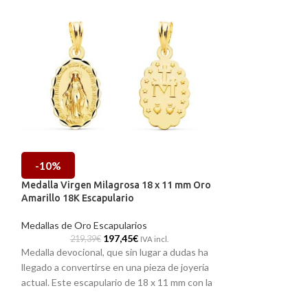
-10%
-10%
o
Medalla Virgen Milagrosa 18 x 11 mm Oro
HOT
Amarillo 18K Escapulario
Medalla Virgen 
Amarillo 18K Esm
Medallas de Oro Escapularios
197,45
€
219,39
€
IVA incl.
Medallas de Oro V
Medalla devocional, que sin lugar a dudas ha
405,35
llegado a convertirse en una pieza de joyería
La medalla con la 
actual. Este escapulario de 18 x 11 mm con la
solo una joya. Fue
Virgen de la Milagrosa realizado en Oro
virgen, acompañan