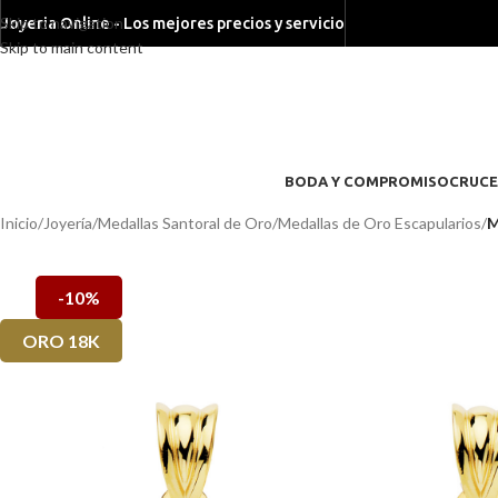
Skip to navigation
Joyeria Online - Los mejores precios y servicio
Skip to main content
BODA Y COMPROMISO
CRUCE
Inicio
/
Joyería
/
Medallas Santoral de Oro
/
Medallas de Oro Escapularios
/
M
-10%
ORO 18K