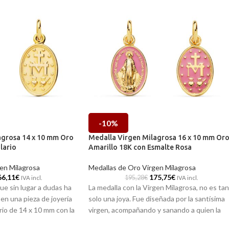
-10%
agrosa 14 x 10 mm Oro
Medalla Virgen Milagrosa 16 x 10 mm Or
lario
Amarillo 18K con Esmalte Rosa
en Milagrosa
Medallas de Oro Virgen Milagrosa
66,11
€
175,75
€
195,28
€
IVA incl.
IVA incl.
ue sin lugar a dudas ha
La medalla con la Virgen Milagrosa, no es tan
 en una pieza de joyería
solo una joya. Fue diseñada por la santísima
rio de 14 x 10 mm con la
virgen, acompañando y sanando a quien la
a realizado en Oro
lleva y venera. Esta con 16 x 10 mm está