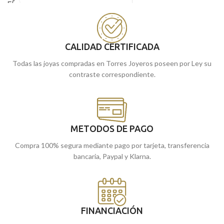
amarillo de 18 kilates y viene decorada
central con realista relieve, excelente y
con un original esmalte azul junto a
elaborado tallado lateral con acabado
detalles en terminación lisa brillo.
brillo.
Puedes encontrarlas en nuestras
CALIDAD CERTIFICADA
Málaga
cómprala
tiendas de
, o
online y te la enviamos a casa.
Todas las joyas compradas en Torres Joyeros poseen por Ley su
contraste correspondiente.
METODOS DE PAGO
Compra 100% segura mediante pago por tarjeta, transferencia
bancaria, Paypal y Klarna.
FINANCIACIÓN