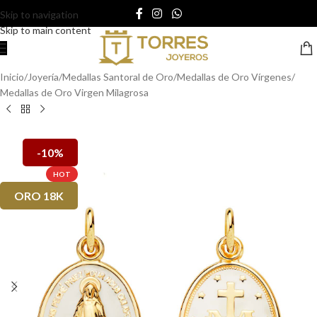
Skip to navigation
Skip to main content
Inicio
/
Joyería
/
Medallas Santoral de Oro
/
Medallas de Oro Vírgenes
/
Medallas de Oro Virgen Milagrosa
-10%
HOT
ORO 18K