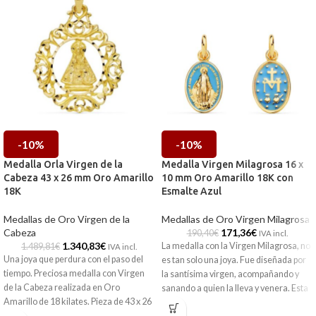
-10%
-10%
Medalla Orla Virgen de la
Medalla Virgen Milagrosa 16 x
Cabeza 43 x 26 mm Oro Amarillo
10 mm Oro Amarillo 18K con
18K
Esmalte Azul
Medallas de Oro Virgen de la
Medallas de Oro Virgen Milagrosa
Cabeza
171,36
€
190,40
€
IVA incl.
1.340,83
€
La medalla con la Virgen Milagrosa, no
1.489,81
€
IVA incl.
Una joya que perdura con el paso del
es tan solo una joya. Fue diseñada por
tiempo. Preciosa medalla con Virgen
la santísima virgen, acompañando y
de la Cabeza realizada en Oro
sanando a quien la lleva y venera. Esta
Amarillo de 18 kilates. Pieza de 43 x 26
con 16 x 10 mm está realizada en Oro
milímetros que incorpora su imagen