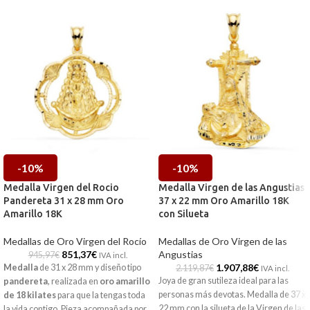
-10%
-10%
Medalla Virgen del Rocio
Medalla Virgen de las Angustias
Pandereta 31 x 28 mm Oro
37 x 22 mm Oro Amarillo 18K
Amarillo 18K
con Silueta
Medallas de Oro Virgen del Rocío
Medallas de Oro Virgen de las
851,37
€
Angustias
945,97
€
IVA incl.
1.907,88
€
Medalla
de 31 x 28 mm y diseño tipo
2.119,87
€
IVA incl.
Joya de gran sutileza ideal para las
pandereta
, realizada en
oro amarillo
personas más devotas. Medalla de 37 x
de 18 kilates
para que la tengas toda
22 mm con la silueta de la Virgen de las
la vida contigo. Pieza acompañada por