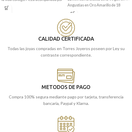
Angustias en Oro Amarillo de 18
la realista imagen a relieve de la
kilates. Un precioso modelo de medalla
Rocio
Virgen del
con todos sus
que contiene todos sus detalles a
detalles tallados y moderna
relieve y una excelente terminación
terminación brillo.
brillo.
Recógela
en nuestras tiendas de
Puedes encontrarla en nuestras
CALIDAD CERTIFICADA
cómprala
Málaga, o
online y te la
tiendas de Málaga, o si la encargas
llevamos a casa.
Todas las joyas compradas en Torres Joyeros poseen por Ley su
online, te la enviamos a casa.
contraste correspondiente.
METODOS DE PAGO
Compra 100% segura mediante pago por tarjeta, transferencia
bancaria, Paypal y Klarna.