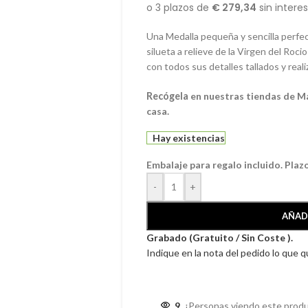
Una Medalla pequeña y sencilla perfect
silueta a relieve de la Virgen del Roc
con todos sus detalles tallados y reali
Recógela
en nuestras tiendas de M
casa.
Hay existencias
Embalaje para regalo incluido. Plaz
-
+
AÑAD
Grabado (Gratuito / Sin Coste ).
Indique en la nota del pedido lo que 
9
¡Personas viendo este produ