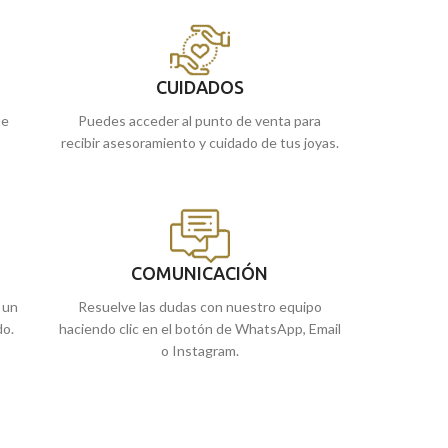
o
relieve y una excelente terminación brillo.
18 quilates. La jo
Torres
Joyeros
.
Puedes encontrarla en nuestras tiendas
de Málaga, o si la encargas online, te la
Recógela
en nues
enviamos a casa.
 o
cómprala
online 
CUIDADOS
ue
Puedes acceder al punto de venta para
recibir asesoramiento y cuidado de tus joyas.
COMUNICACIÓN
 un
Resuelve las dudas con nuestro equipo
do.
haciendo clic en el botón de WhatsApp, Email
o Instagram.