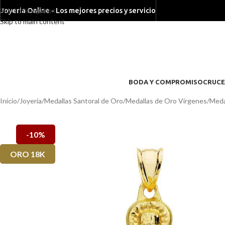
Skip to navigation
Joyeria Online - Los mejores precios y servicio
Skip to main content
BODA Y COMPROMISO
CRUCE
Inicio
/
Joyería
/
Medallas Santoral de Oro
/
Medallas de Oro Vírgenes
/
Meda
-10%
ORO 18K