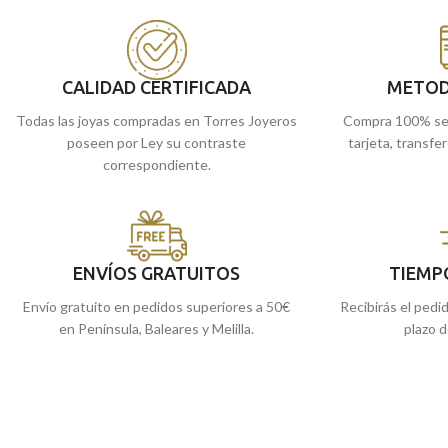
lateral.
joya que has estado
tiempo la tienes disp
Pide y recógela en nuestras tiendas de
Joyeros.
Málaga, o si lo prefieres, te la enviamos a
casa.
Recógela
en nuestra
CALIDAD CERTIFICADA
METOD
cómprala
online y t
Todas las joyas compradas en Torres Joyeros
Compra 100% se
poseen por Ley su contraste
tarjeta, transfe
correspondiente.
ENVÍOS GRATUITOS
TIEMP
Envío gratuito en pedidos superiores a 50€
Recibirás el pedi
en Península, Baleares y Melilla.
plazo d