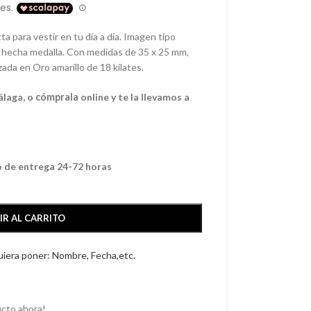
a para vestir en tu día a día. Imagen tipo
io hecha medalla. Con medidas de 35 x 25 mm,
zada en Oro amarillo de 18 kilates.
álaga, o
cómprala
online y te la llevamos a
o de entrega 24-72 horas
IR AL CARRITO
quiera poner: Nombre, Fecha,etc.
cto ahora!