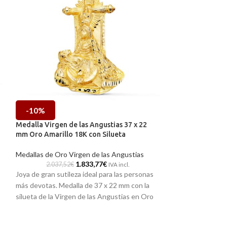
-10%
-10%
Medalla Virgen de las Angustias 37 x 22
Medalla Virgen d
mm Oro Amarillo 18K con Silueta
Amarillo 18K con
Medallas de Oro Virgen de las Angustias
Medallas de Oro V
1.833,77
€
2.037,52
€
317,68
IVA incl.
Joya de gran sutileza ideal para las personas
Una Medalla peque
más devotas. Medalla de 37 x 22 mm con la
vestir en tu día a 
silueta de la Virgen de las Angustias en Oro
relieve de la Virg
Amarillo de 18 kilates. Un precioso modelo de
Con medidas de 2
La
medalla que contiene todos sus detalles a
detalles tallados 