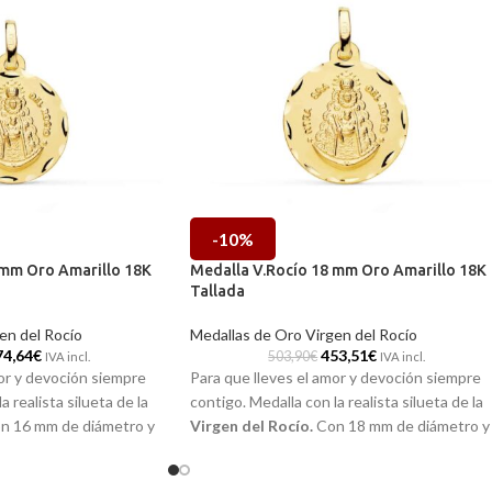
-10%
 mm Oro Amarillo 18K
Medalla V.Rocío 18 mm Oro Amarillo 18K
Tallada
en del Rocío
Medallas de Oro Virgen del Rocío
74,64
€
453,51
€
503,90
€
IVA incl.
IVA incl.
or y devoción siempre
Para que lleves el amor y devoción siempre
a realista silueta de la
contigo. Medalla con la realista silueta de la
n 16 mm de diámetro y
Virgen del Rocío.
Con 18 mm de diámetro y
rillo
de 18 kilates. Una
realizada en
Oro amarillo
de 18 kilates. Una
ta para llevar a diario. La
pieza de joyería perfecta para llevar a diario. 