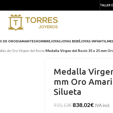
TALLER 
S DE ORO
DIAMANTES
HOMBRE
JOYAS
JOYAS BEBÉ
JOYAS INFANTIL
ME
llas de Oro Virgen del Rocío
/
Medalla Virgen del Rocío 35 x 25 mm Oro
Medalla Virgen
mm Oro Amaril
Silueta
838,02
€
931,13
€
IVA incl.