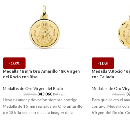
-10%
-10%
Medalla 16 mm Oro Amarillo 18K Virgen
Medalla V.Rocío 16
del Rocío con Bisel
con Tallada
Medallas de Oro Virgen del Rocío
Medallas de Oro Virg
345,06
€
3
383,40
€
416,27
€
IVA incl.
Lleva tu amor y devoción siempre contigo.
Para que lleves el am
Medalla de 16 mm realizada en
Oro amarillo
contigo. Medalla con l
de 18 kilates
, con realista imagen de la
Virgen del Rocío.
Co
Virgen del Rocío
y una excelente
realizada en
Oro ama
terminación brillo con elegante biselado
pieza de joyería perfec