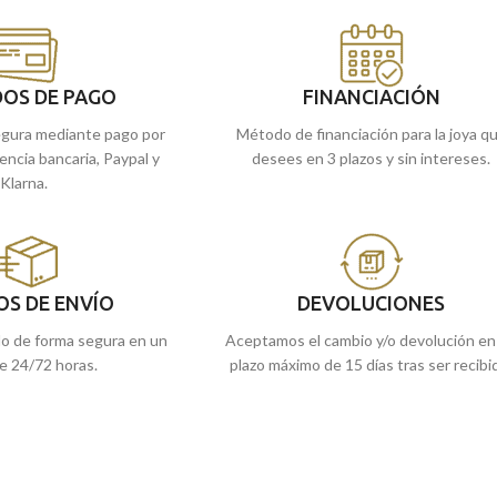
 buscando durante tanto
joya que has estado buscando durante tant
onible en Torres
tiempo la tienes disponible en Torres
Joyeros.
s tiendas de Málaga, o
Recógela
en nuestras tiendas de Málaga,
OS DE PAGO
FINANCIACIÓN
e la enviamos a casa.
cómprala
online y te la enviamos a casa.
gura mediante pago por
Método de financiación para la joya q
rencia bancaria, Paypal y
desees en 3 plazos y sin intereses.
Klarna.
OS DE ENVÍO
DEVOLUCIONES
do de forma segura en un
Aceptamos el cambio y/o devolución en
e 24/72 horas.
plazo máximo de 15 días tras ser recibi