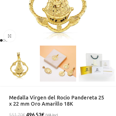
Clic para ampliar
Medalla Virgen del Rocio Pandereta 25
x 22 mm Oro Amarillo 18K
496,53
€
551,70
€
IVA incl.