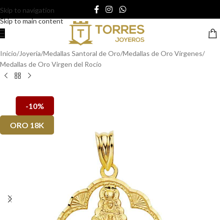
Skip to navigation
Skip to main content
Inicio
/
Joyería
/
Medallas Santoral de Oro
/
Medallas de Oro Vírgenes
/
Medallas de Oro Virgen del Rocío
-10%
ORO 18K