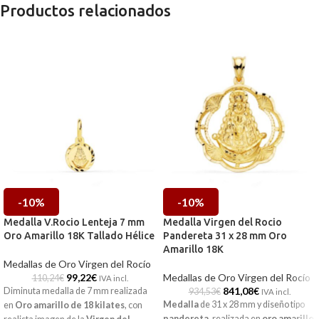
Productos relacionados
-10%
-10%
Medalla V.Rocio Lenteja 7 mm
Medalla Virgen del Rocio
Oro Amarillo 18K Tallado Hélice
Pandereta 31 x 28 mm Oro
Amarillo 18K
Medallas de Oro Virgen del Rocío
99,22
€
Medallas de Oro Virgen del Rocío
110,24
€
IVA incl.
841,08
€
Diminuta medalla de 7 mm realizada
934,53
€
IVA incl.
Medalla
de 31 x 28 mm y diseño tipo
en
Oro amarillo de 18 kilates
, con
pandereta
, realizada en
oro amarillo