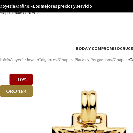
Skip to navigation
Joyeria Online - Los mejores precios y servicio
Skip to main content
BODA Y COMPROMISO
CRUCE
Inicio
/
Joyería
/
Joyas
/
Colgantes
/
Chapas, Placas y Pergaminos
/
Chapas
/
C
-10%
ORO 18K