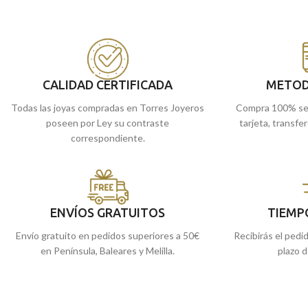
18 quilates, contiene una clásica forma oval
18 quilates, contien
lisa. Joya que está pensada para llevar
corazón matizada. Jo
grabada una imagen o el mensaje que quieras.
llevar grabada una i
quieras.
Puedes encontrarla en nuestras tiendas
de Málaga y Melilla, o si lo prefieres,
CALIDAD CERTIFICADA
METOD
encargarla online y te la enviamos a casa.
Todas las joyas compradas en Torres Joyeros
Compra 100% se
poseen por Ley su contraste
tarjeta, transfe
correspondiente.
ENVÍOS GRATUITOS
TIEMP
Envío gratuito en pedidos superiores a 50€
Recibirás el pedi
en Península, Baleares y Melilla.
plazo d