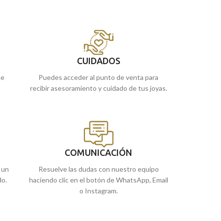
on
18 quilates, está pensada para llevar grabada
18 quilates, está 
o
una imagen o el mensaje que quieras y
una imagen o el m
acompañada por leves tallas en su lateral.
Puedes encontrar
Puedes encontrarla en nuestras tiendas
de Málaga y Melill
de Málaga y Melilla, o si lo prefieres,
encargarla online
CUIDADOS
encargarla online y te la enviamos a casa.
ue
Puedes acceder al punto de venta para
recibir asesoramiento y cuidado de tus joyas.
COMUNICACIÓN
 un
Resuelve las dudas con nuestro equipo
do.
haciendo clic en el botón de WhatsApp, Email
o Instagram.