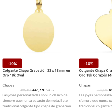
-10%
-10%
Colgante Chapa Grabación 23 x 18 mm en
Colgante Chapa Gra
Oro 18k Oval
Oro 18k Corazón M
Chapas
Chapas
446,77
€
4
496,41
€
552,14
€
IVA incl.
Las joyas personalizadas son un clásico de
Las joyas personaliza
siempre que nunca pasarán de moda. Este
siempre que nunca p
tradicional colgante tipo chapa de grabación
tradicional colgante 
con 23 x 18 mm y realizada en Oro amarillo de
con 23 x 23 mm y real