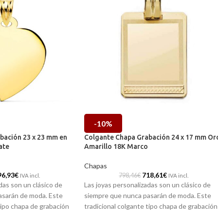
-10%
bación 23 x 23 mm en
Colgante Chapa Grabación 24 x 17 mm Or
ate
Amarillo 18K Marco
Chapas
96,93
€
718,61
€
798,46
€
IVA incl.
IVA incl.
das son un clásico de
Las joyas personalizadas son un clásico de
asarán de moda. Este
siempre que nunca pasarán de moda. Este
tipo chapa de grabación
tradicional colgante tipo chapa de grabación
izada en Oro amarillo de
con 24 x 17 mm y realizada en Oro amarillo d