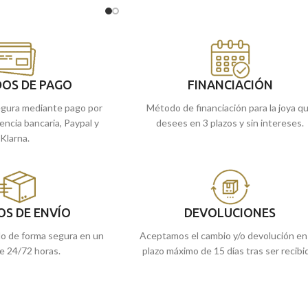
e una animada forma de
18 kilates, lo forma un diseño sencillo liso, c
ya que está pensada para
excelente terminación brillo, marco matizad
magen o el mensaje que
y original detalle inferior. Joya que está
pensada para llevar grabada una imagen o el
mensaje que quieras.
OS DE PAGO
FINANCIACIÓN
Puedes encontrarla en nuestras tiendas
gura mediante pago por
Método de financiación para la joya q
de Málaga, o si lo prefieres, encargarla
rencia bancaria, Paypal y
desees en 3 plazos y sin intereses.
online y te la enviamos a casa.
Klarna.
OS DE ENVÍO
DEVOLUCIONES
do de forma segura en un
Aceptamos el cambio y/o devolución en
e 24/72 horas.
plazo máximo de 15 días tras ser recibi