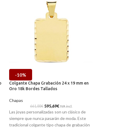
-10%
-10%
o
Colgante Chapa Grabación 24 x 19 mm en
Colgante Chapa 
Oro 18k Bordes Tallados
Oro Amarillo de 
Chapas
Chapas
595,69
€
661,88
€
441,26
IVA incl.
Las joyas personalizadas son un clásico de
Las joyas personal
siempre que nunca pasarán de moda. Este
siempre que nunc
tradicional colgante tipo chapa de grabación
tradicional colga
e
con 24 x 19 mm y realizada en Oro amarillo de
con 26 x 18 mm y r