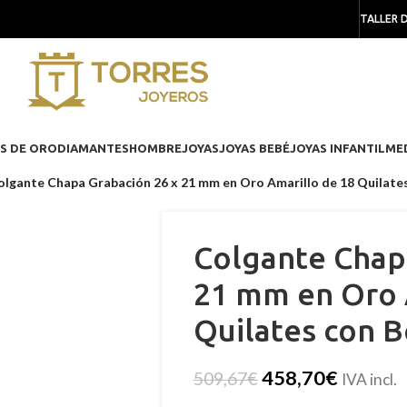
TALLER 
S DE ORO
DIAMANTES
HOMBRE
JOYAS
JOYAS BEBÉ
JOYAS INFANTIL
ME
olgante Chapa Grabación 26 x 21 mm en Oro Amarillo de 18 Quilates
Colgante Chap
21 mm en Oro 
Quilates con B
458,70
€
509,67
€
IVA incl.