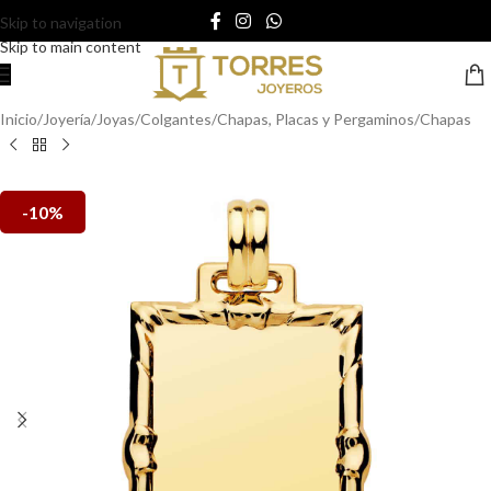
Skip to navigation
Skip to main content
Inicio
/
Joyería
/
Joyas
/
Colgantes
/
Chapas, Placas y Pergaminos
/
Chapas
-10%