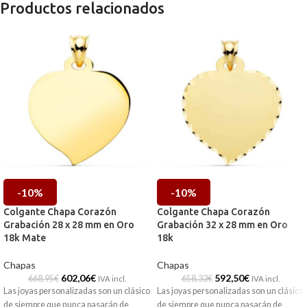
Productos relacionados
-10%
-10%
Colgante Chapa Corazón
Colgante Chapa Corazón
Grabación 28 x 28 mm en Oro
Grabación 32 x 28 mm en Oro
18k Mate
18k
Chapas
Chapas
602,06
€
592,50
€
668,95
€
658,33
€
IVA incl.
IVA incl.
Las joyas personalizadas son un clásico
Las joyas personalizadas son un clásico
de siempre que nunca pasarán de
de siempre que nunca pasarán de