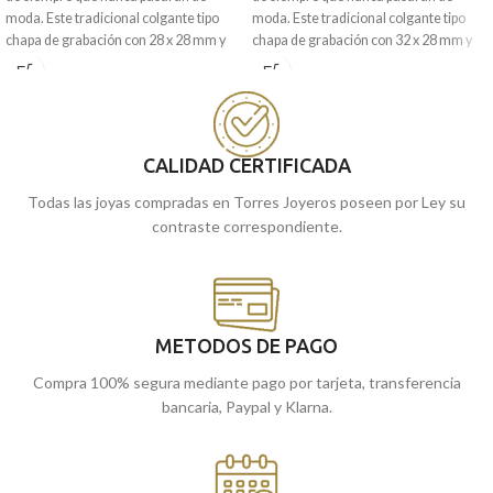
moda. Este tradicional colgante tipo
moda. Este tradicional colgante tipo
chapa de grabación con 28 x 28 mm y
chapa de grabación con 32 x 28 mm y
realizada en Oro amarillo de 18
realizada en Oro amarillo de 18
quilates, contiene una animada forma
quilates, contiene una animada forma
de corazón matizada. Joya que está
de corazón con bordes tallados. Joya
pensada para llevar grabada una
que está pensada para llevar grabada
imagen o el mensaje que quieras.
una imagen o el mensaje que quieras.
CALIDAD CERTIFICADA
Puedes encontrarla en nuestras
Puedes encontrarla en nuestras
Todas las joyas compradas en Torres Joyeros poseen por Ley su
tiendas de Málaga y Melilla, o si lo
tiendas de Málaga y Melilla, o si lo
contraste correspondiente.
prefieres, encargarla online y te la
prefieres, encargarla online y te la
enviamos a casa.
enviamos a casa.
METODOS DE PAGO
Compra 100% segura mediante pago por tarjeta, transferencia
bancaria, Paypal y Klarna.