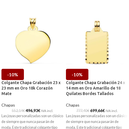
-10%
-10%
Colgante Chapa Grabación 23 x
Colgante Chapa Grabación 24 x
23 mm en Oro 18k Corazón
14 mm en Oro Amarillo de 18
Mate
Quilates Bordes Tallados
Chapas
Chapas
496,93
€
699,66
€
552,14
€
777,40
€
IVA incl.
IVA incl.
Las joyas personalizadas son un clásico
Las joyas personalizadas son un clásico
de siempre que nunca pasarán de
de siempre que nunca pasarán de
moda. Este tradicional colgante tipo
moda. Este tradicional colgante tipo