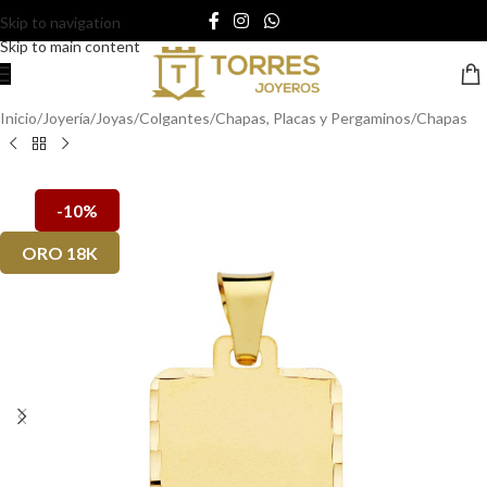
Skip to navigation
Skip to main content
Inicio
/
Joyería
/
Joyas
/
Colgantes
/
Chapas, Placas y Pergaminos
/
Chapas
-10%
ORO 18K