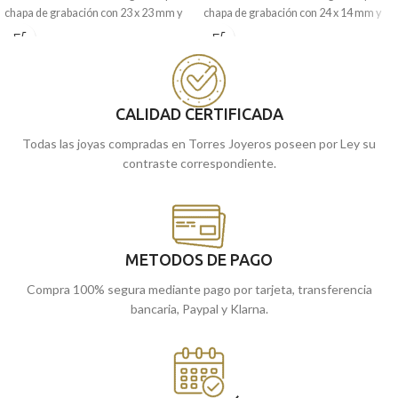
chapa de grabación con 23 x 23 mm y
chapa de grabación con 24 x 14 mm y
realizada en Oro amarillo de 18
realizada en Oro amarillo de 18
quilates, contiene una animada forma
quilates, contiene un clásico tallado
de corazón matizada. Joya que está
lateral en sus bordes. Joya que está
pensada para llevar grabada una
pensada para llevar grabada una
imagen o el mensaje que quieras.
imagen o el mensaje que quieras.
CALIDAD CERTIFICADA
Puedes encontrarla en nuestras
Todas las joyas compradas en Torres Joyeros poseen por Ley su
tiendas de Málaga y Melilla, o si lo
contraste correspondiente.
prefieres, encargarla online y te la
enviamos a casa.
METODOS DE PAGO
Compra 100% segura mediante pago por tarjeta, transferencia
bancaria, Paypal y Klarna.