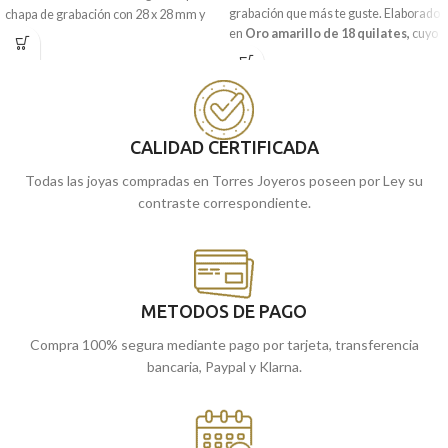
grabación que más te guste. Elaborado
chapa de grabación con 28 x 28 mm y
en
Oro amarillo de 18 quilates,
cuyo
realizada en Oro amarillo de 18
diseño de sencilla chapa redonda
quilates, contiene una animada forma
incorpora una preciosa terminación
de corazón matizada. Joya que está
brillo.
pensada para llevar grabada una
imagen o el mensaje que quieras.
Puedes encontrarla en nuestras
tiendas de Málaga y Melilla, o si lo
CALIDAD CERTIFICADA
Puedes encontrarla en nuestras
prefieres, encargarla online y te la
tiendas de Málaga y Melilla, o si lo
Todas las joyas compradas en Torres Joyeros poseen por Ley su
enviamos a casa.
prefieres, encargarla online y te la
contraste correspondiente.
enviamos a casa.
METODOS DE PAGO
Compra 100% segura mediante pago por tarjeta, transferencia
bancaria, Paypal y Klarna.