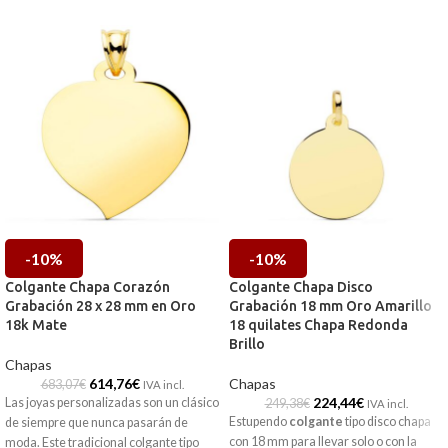
-10%
-10%
Colgante Chapa Corazón
Colgante Chapa Disco
Grabación 28 x 28 mm en Oro
Grabación 18 mm Oro Amarillo
18k Mate
18 quilates Chapa Redonda
Brillo
Chapas
614,76
€
Chapas
683,07
€
IVA incl.
224,44
€
Las joyas personalizadas son un clásico
249,38
€
IVA incl.
Estupendo
colgante
tipo disco chapa
de siempre que nunca pasarán de
con 18 mm para llevar solo o con la
moda. Este tradicional colgante tipo