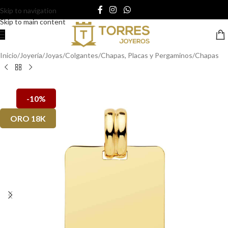
Skip to navigation
Skip to main content
Inicio
/
Joyería
/
Joyas
/
Colgantes
/
Chapas, Placas y Pergaminos
/
Chapas
-10%
ORO 18K