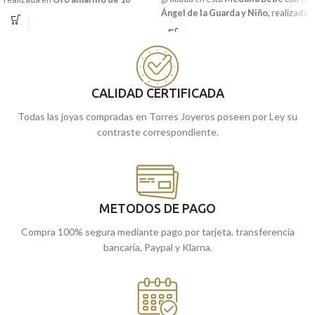
Ángel de la Guarda y Niño,
realizada
kilates
y la imagen a relieve del
ángel
en
Oro amarillo de 18 kilates.
burlón
con pequeñas tallas laterales.
Estupenda para regalar en estas
Puedes encontrarla en nuestras
edades y que conserven para toda la
tiendas de Málaga, o comprarla
vida.
online y te la enviamos a casa.
Puedes encontrarla en nuestras
CALIDAD CERTIFICADA
tiendas de Málaga, o comprarla
Todas las joyas compradas en Torres Joyeros poseen por Ley su
online y te la enviamos a casa.
contraste correspondiente.
METODOS DE PAGO
Compra 100% segura mediante pago por tarjeta, transferencia
bancaria, Paypal y Klarna.