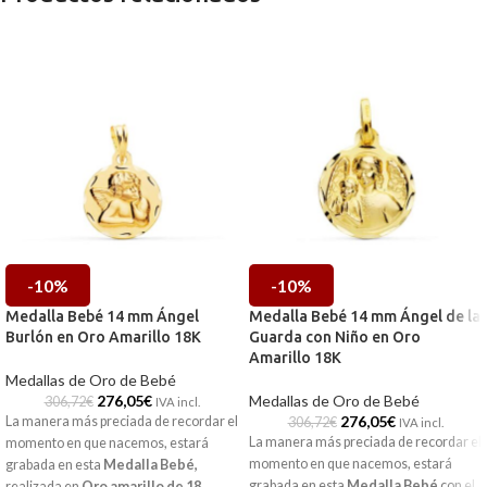
-10%
-10%
Medalla Bebé 14 mm Ángel
Medalla Bebé 14 mm Ángel de la
Burlón en Oro Amarillo 18K
Guarda con Niño en Oro
Amarillo 18K
Medallas de Oro de Bebé
276,05
€
Medallas de Oro de Bebé
306,72
€
IVA incl.
276,05
€
La manera más preciada de recordar el
306,72
€
IVA incl.
La manera más preciada de recordar el
momento en que nacemos, estará
momento en que nacemos, estará
grabada en esta
Medalla Bebé
,
grabada en esta
Medalla Bebé
con el
realizada en
Oro amarillo de 18