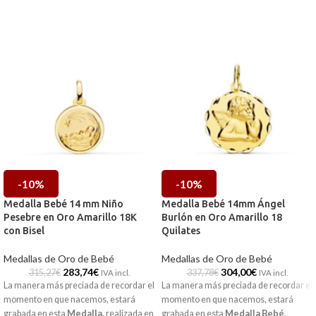
-10%
-10%
Medalla Bebé 14 mm Niño
Medalla Bebé 14mm Ángel
Pesebre en Oro Amarillo 18K
Burlón en Oro Amarillo 18
con Bisel
Quilates
Medallas de Oro de Bebé
Medallas de Oro de Bebé
283,74
€
304,00
€
315,27
€
337,78
€
IVA incl.
IVA incl.
La manera más preciada de recordar el
La manera más preciada de recordar el
momento en que nacemos, estará
momento en que nacemos, estará
grabada en esta
Medalla
,
realizada en
grabada en esta
Medalla Bebé
,