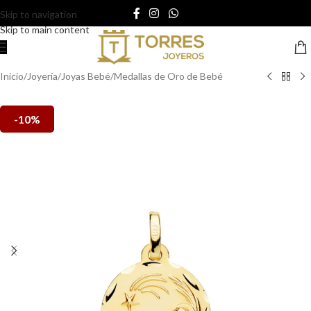
Skip to navigation
Skip to main content
Inicio
/
Joyería
/
Joyas Bebé
/
Medallas de Oro de Bebé
-10%