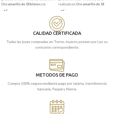
Oro amarillo de 18 kilates
y la
realizada en
Oro amarillo de 18
imagen del
niño
en el
pesebre.
quilates
y la imagen a relieve del
ángel burlón.
Puedes encontrarla en nuestras
tiendas de Málaga, o comprarla
Puedes encontrarla en nuestras
online y te la enviamos a casa.
tiendas de Málaga y Melilla, o
comprarla online y te la enviamos a
CALIDAD CERTIFICADA
casa.
Todas las joyas compradas en Torres Joyeros poseen por Ley su
contraste correspondiente.
METODOS DE PAGO
Compra 100% segura mediante pago por tarjeta, transferencia
bancaria, Paypal y Klarna.