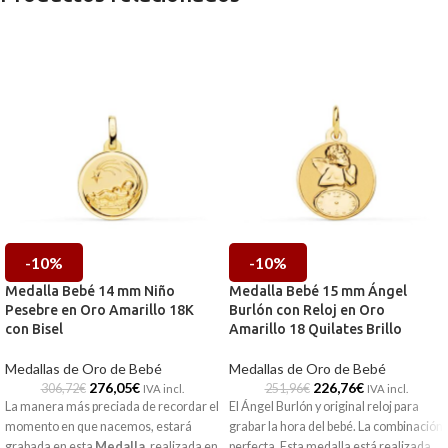
-10%
-10%
Medalla Bebé 14 mm Niño
Medalla Bebé 15 mm Ángel
Pesebre en Oro Amarillo 18K
Burlón con Reloj en Oro
con Bisel
Amarillo 18 Quilates Brillo
Medallas de Oro de Bebé
Medallas de Oro de Bebé
276,05
€
226,76
€
306,72
€
251,96
€
IVA incl.
IVA incl.
La manera más preciada de recordar el
El Ángel Burlón y original reloj para
momento en que nacemos, estará
grabar la hora del bebé. La combinación
grabada en esta
Medalla
,
realizada en
perfecta. Esta medalla está realizada