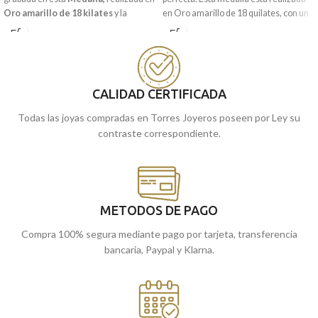
Oro amarillo de 18 kilates
y la
en Oro amarillo de 18 quilates, con un
imagen del
niño
en el
pesebre.
diseño en forma redonda con precioso
bisel lateral.
Puedes encontrarla en nuestras
tiendas de Málaga, o comprarla
*Grabación incluida en el precio.
online y te la enviamos a casa.
CALIDAD CERTIFICADA
Todas las joyas compradas en Torres Joyeros poseen por Ley su
contraste correspondiente.
METODOS DE PAGO
Compra 100% segura mediante pago por tarjeta, transferencia
bancaria, Paypal y Klarna.