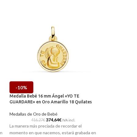
-10%
-10%
Medalla Bebé 16 mm Ángel «YO TE
Medalla Bebé 16
GUARDARE» en Oro Amarillo 18 Quilates
con Niño en Oro 
Medallas de Oro de Bebé
Medallas de Oro 
374,64
€
416,27
€
405,31
IVA incl.
La manera más preciada de recordar el
La manera más pre
en
momento en que nacemos, estará grabada en
momento en que n