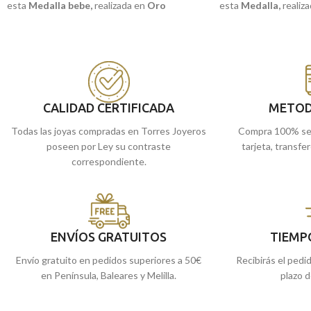
esta
Medalla bebe
,
realizada en
Oro
esta
Medalla
,
realiz
amarillo de 18 kilates
y la frase:
"YO TE
18 kilates
y la image
GUARDARE".
hora.
Puedes encontrarla en nuestras tiendas
Puedes encontrarla
de Málaga, o comprarla online y te la
de Málaga y Melilla,
enviamos a casa.
la enviamos a casa.
CALIDAD CERTIFICADA
METOD
Todas las joyas compradas en Torres Joyeros
Compra 100% se
poseen por Ley su contraste
tarjeta, transfe
correspondiente.
ENVÍOS GRATUITOS
TIEMP
Envío gratuito en pedidos superiores a 50€
Recibirás el pedi
en Península, Baleares y Melilla.
plazo d