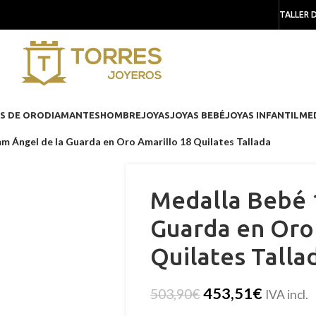
TALLER 
S DE ORO
DIAMANTES
HOMBRE
JOYAS
JOYAS BEBÉ
JOYAS INFANTIL
ME
m Ángel de la Guarda en Oro Amarillo 18 Quilates Tallada
Medalla Bebé 
Guarda en Oro
Quilates Talla
453,51
€
503,90
€
IVA incl.