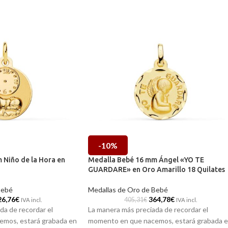
-10%
 Niño de la Hora en
Medalla Bebé 16 mm Ángel «YO TE
GUARDARE» en Oro Amarillo 18 Quilates
Bebé
Medallas de Oro de Bebé
26,76
€
364,78
€
405,31
€
IVA incl.
IVA incl.
da de recordar el
La manera más preciada de recordar el
mos, estará grabada en
momento en que nacemos, estará grabada 