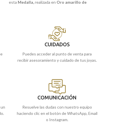
esta
Medalla
,
realizada en
Oro amarillo de
esta
Medalla Be
.
18 quilates
y la frase:
"YO TE GUARDARE".
Guarda y Niño,
r
18 quilates.
Estu
Puedes encontrarla en nuestras tiendas
edades y que cons
te
de Málaga y Melilla, o comprarla online y te
la enviamos a casa.
Puedes encontrar
de Málaga y Melil
la enviamos a cas
CUIDADOS
ue
Puedes acceder al punto de venta para
recibir asesoramiento y cuidado de tus joyas.
COMUNICACIÓN
 un
Resuelve las dudas con nuestro equipo
do.
haciendo clic en el botón de WhatsApp, Email
o Instagram.