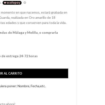
el momento en que nacemos, estará grabada en
Guarda, realizada en Oro amarillo de 18
stas edades y que conserven para toda la vida.
ndas de Málaga y Melilla, o comprarla
o de entrega 24-72 horas
IR AL CARRITO
quiera poner: Nombre, Fecha,etc.
cto ahora!