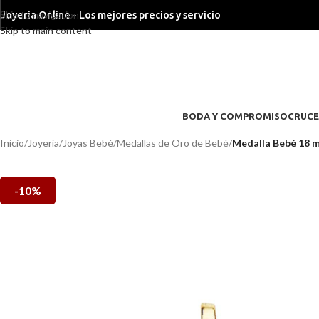
Skip to navigation
Joyeria Online - Los mejores precios y servicio
Skip to main content
BODA Y COMPROMISO
CRUCE
Inicio
/
Joyería
/
Joyas Bebé
/
Medallas de Oro de Bebé
/
Medalla Bebé 18 m
-10%