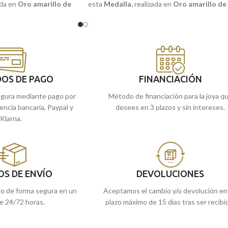
ada en
Oro amarillo de
esta
Medalla
,
realizada en
Oro amarillo de
n a relieve del
niño de la
18 quilates y la frase: "YO TE GUARDARE"
Puedes encontrarla en nuestras tiendas
 en nuestras tiendas
de Málaga y Melilla, o comprarla online y 
 o comprarla online y te
la enviamos a casa.
OS DE PAGO
FINANCIACIÓN
gura mediante pago por
Método de financiación para la joya q
rencia bancaria, Paypal y
desees en 3 plazos y sin intereses.
Klarna.
OS DE ENVÍO
DEVOLUCIONES
do de forma segura en un
Aceptamos el cambio y/o devolución en
e 24/72 horas.
plazo máximo de 15 días tras ser recibi