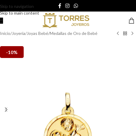
Skip to navigation
Skip to main content
Inicio
/
Joyería
/
Joyas Bebé
/
Medallas de Oro de Bebé
-10%