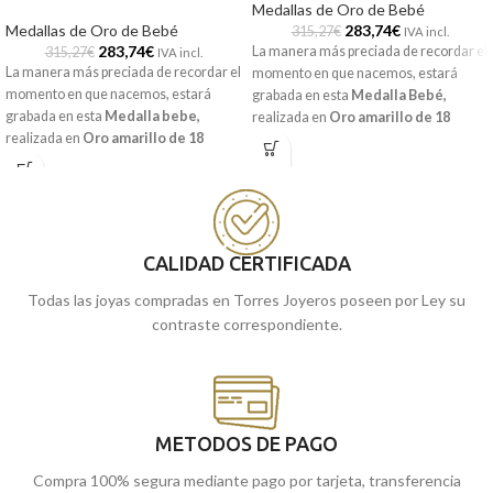
Medallas de Oro de Bebé
Medallas de Oro de Bebé
283,74
€
315,27
€
IVA incl.
283,74
€
La manera más preciada de recordar el
315,27
€
IVA incl.
La manera más preciada de recordar el
momento en que nacemos, estará
momento en que nacemos, estará
grabada en esta
Medalla Bebé
,
grabada en esta
Medalla bebe
,
realizada en
Oro amarillo de 18
realizada en
Oro amarillo de 18
kilates
y la imagen a relieve del
ángel
kilates
y la frase:
"YO TE
burlón
con pequeñas tallas laterales.
GUARDARE".
Puedes encontrarla en nuestras
Puedes encontrarla en nuestras
tiendas de Málaga, o comprarla
tiendas de Málaga, o comprarla
online y te la enviamos a casa.
online y te la enviamos a casa.
CALIDAD CERTIFICADA
Todas las joyas compradas en Torres Joyeros poseen por Ley su
contraste correspondiente.
METODOS DE PAGO
Compra 100% segura mediante pago por tarjeta, transferencia