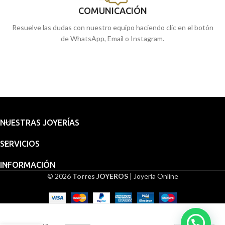
COMUNICACIÓN
Resuelve las dudas con nuestro equipo haciendo clic en el botón
de WhatsApp, Email o Instagram.
NUESTRAS JOYERÍAS
SERVICIOS
INFORMACIÓN
© 2026
Torres JOYEROS
| Joyería Online
Medalla
Embalaje
Bebé 15
mm
para
Ángel
regalo
361,19
€