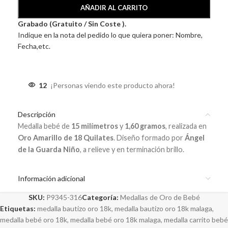
AÑADIR AL CARRITO
Grabado (Gratuito / Sin Coste ).
Indique en la nota del pedido lo que quiera poner: Nombre,
Fecha,etc.
12
¡Personas viendo este producto ahora!
Descripción
Medalla bebé de
15 milímetros
y
1,60 gramos
, realizada en
Oro Amarillo de 18 Quilates
. Diseño formado por
Ángel
de la Guarda Niño
, a relieve y en terminación brillo.
Información adicional
SKU:
P9345-316
Categoría:
Medallas de Oro de Bebé
Etiquetas:
medalla bautizo oro 18k
,
medalla bautizo oro 18k malaga
,
medalla bebé oro 18k
,
medalla bebé oro 18k malaga
,
medalla carrito bebé