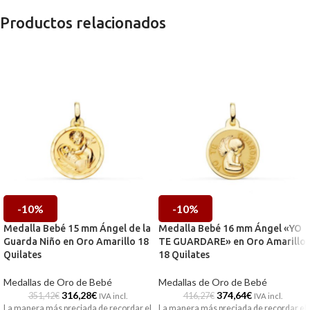
Productos relacionados
-10%
-10%
Medalla Bebé 15 mm Ángel de la
Medalla Bebé 16 mm Ángel «YO
Guarda Niño en Oro Amarillo 18
TE GUARDARE» en Oro Amarillo
Quilates
18 Quilates
Medallas de Oro de Bebé
Medallas de Oro de Bebé
316,28
€
374,64
€
351,42
€
416,27
€
IVA incl.
IVA incl.
La manera más preciada de recordar el
La manera más preciada de recordar el