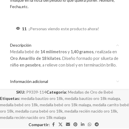
Indique en la nota del pedido lo que quiera poner: Nombre,
Fecha,etc.
11
¡Personas viendo este producto ahora!
Descripción
Medalla bebé de
14 milímetros
y
1,40 gramos
, realizada en
Oro Amarillo de 18 kilates
. Diseño formado por silueta de
n
iño en pesebre
, a relieve con bisel y en terminación brillo.
Información adicional
SKU:
P9339-114
Categoría:
Medallas de Oro de Bebé
Etiquetas:
medalla bautizo oro 18k
,
medalla bautizo oro 18k malaga
,
medalla bebé oro 18k
,
medalla bebé oro 18k malaga
,
medalla carrito bebé
oro 18k
,
medalla cuna bebé oro 18k
,
medalla recién nacido oro 18k
,
medalla recién nacido oro 18k malaga
Compartir: