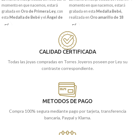
momento en que nacemos, estará
momento en que nacemos, estará
grabada en
Oro de Primera Ley,
con
grabada en esta
Medalla Bebé
,
esta
Medalla de Bebé
y el
Ángel de
realizada en
Oro amarillo de 18
la Guarda Niño.
Perfecta para regalar
quilates
y la frase:
"YO TE
en estas edades y que tenga ya para
GUARDARE".
toda la vida.
Puedes encontrarla en nuestras
Puedes encontrarla en nuestras
tiendas de Málaga y Melilla, o
tiendas de Málaga y Melilla, o
comprarla online y te la enviamos a
CALIDAD CERTIFICADA
comprarla online y te la enviamos a
casa.
Todas las joyas compradas en Torres Joyeros poseen por Ley su
casa.
contraste correspondiente.
METODOS DE PAGO
Compra 100% segura mediante pago por tarjeta, transferencia
bancaria, Paypal y Klarna.