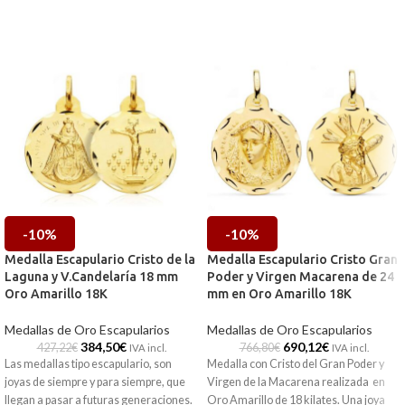
-10%
-10%
Medalla Escapulario Cristo de la
Medalla Escapulario Cristo Gran
Laguna y V.Candelaría 18 mm
Poder y Virgen Macarena de 24
Oro Amarillo 18K
mm en Oro Amarillo 18K
Medallas de Oro Escapularios
Medallas de Oro Escapularios
384,50
€
690,12
€
427,22
€
766,80
€
IVA incl.
IVA incl.
Las medallas tipo escapulario, son
Medalla con Cristo del Gran Poder y
joyas de siempre y para siempre, que
Virgen de la Macarena realizada en
llegan a pasar a futuras generaciones.
Oro Amarillo de 18 kilates. Una joya