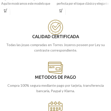
Aquí te mostramos este modelo que
perfecta por el toque clásico y elegante
combina el
Cristo de la Laguna
y
que le da sus tallas laterales.
Virgen Candelaria
en
Oro Amarillo
Puedes encontrarla en nuestras
de 18 kilates, con preciosas tallas
tiendas de Málaga, o si lo prefieres,
laterales.
comprarla online y te la llevamos a
casa.
Recógela
en nuestras tiendas de
CALIDAD CERTIFICADA
Málaga, o cómprala online y te la
llevamos a casa.
Todas las joyas compradas en Torres Joyeros poseen por Ley su
contraste correspondiente.
METODOS DE PAGO
Compra 100% segura mediante pago por tarjeta, transferencia
bancaria, Paypal y Klarna.