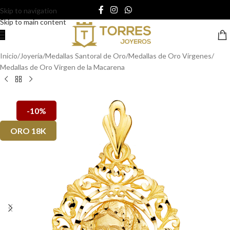
Skip to navigation
Skip to main content
Inicio
/
Joyería
/
Medallas Santoral de Oro
/
Medallas de Oro Vírgenes
/
Medallas de Oro Virgen de la Macarena
-10%
ORO 18K